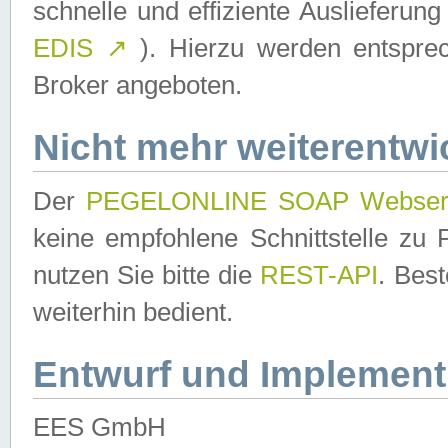
schnelle und effiziente Auslieferun
EDIS
↗
). Hierzu werden entspr
Broker angeboten.
Nicht mehr weiterentwi
Der
PEGELONLINE SOAP Webser
keine empfohlene Schnittstelle z
nutzen Sie bitte die
REST-API
. Bes
weiterhin bedient.
Entwurf und Implement
EES GmbH