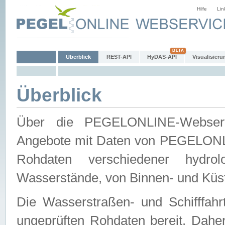
Hilfe
Lin
Überblick
REST-API
HyDAS-API
Visualisieru
Überblick
Über die PEGELONLINE-Webservic
Angebote mit Daten von PEGELONLI
Rohdaten verschiedener hydro
Wasserstände, von Binnen- und Küs
Die Wasserstraßen- und Schifffahr
ungeprüften Rohdaten bereit. Daher