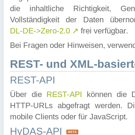
die inhaltliche Richtigkeit, Gen
Vollständigkeit der Daten über
DL-DE->Zero-2.0
↗
frei verfügbar.
Bei Fragen oder Hinweisen, verwend
REST- und XML-basiert
REST-API
Über die
REST-API
können die Da
HTTP-URLs abgefragt werden. Dies
mobile Clients oder für JavaScript.
HyDAS-API
BETA