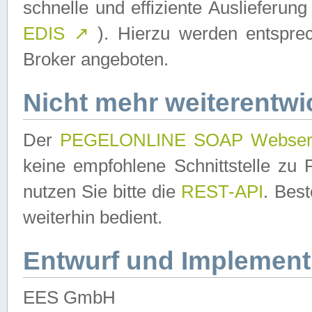
schnelle und effiziente Auslieferun
EDIS
↗
). Hierzu werden entspr
Broker angeboten.
Nicht mehr weiterentwi
Der
PEGELONLINE SOAP Webser
keine empfohlene Schnittstelle z
nutzen Sie bitte die
REST-API
. Bes
weiterhin bedient.
Entwurf und Implement
EES GmbH