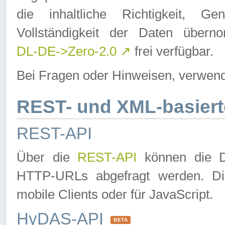
die inhaltliche Richtigkeit, Gen
Vollständigkeit der Daten über
DL-DE->Zero-2.0
↗
frei verfügbar.
Bei Fragen oder Hinweisen, verwend
REST- und XML-basiert
REST-API
Über die
REST-API
können die Da
HTTP-URLs abgefragt werden. Dies
mobile Clients oder für JavaScript.
HyDAS-API
BETA