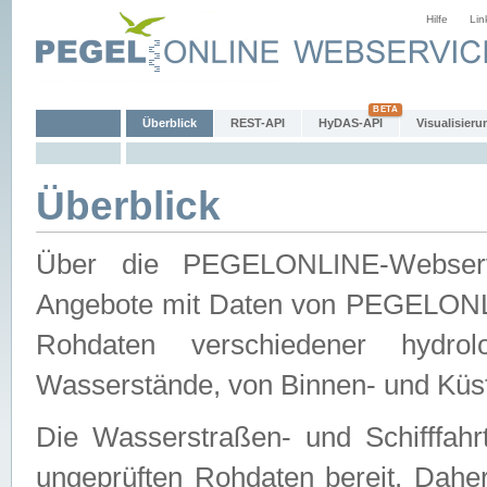
Hilfe
Lin
Überblick
REST-API
HyDAS-API
Visualisieru
Überblick
Über die PEGELONLINE-Webservic
Angebote mit Daten von PEGELONLI
Rohdaten verschiedener hydro
Wasserstände, von Binnen- und Küs
Die Wasserstraßen- und Schifffahr
ungeprüften Rohdaten bereit. Daher