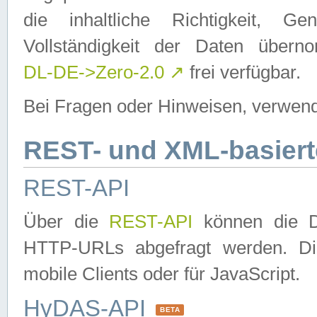
die inhaltliche Richtigkeit, Gen
Vollständigkeit der Daten über
DL-DE->Zero-2.0
↗
frei verfügbar.
Bei Fragen oder Hinweisen, verwend
REST- und XML-basiert
REST-API
Über die
REST-API
können die Da
HTTP-URLs abgefragt werden. Dies
mobile Clients oder für JavaScript.
HyDAS-API
BETA