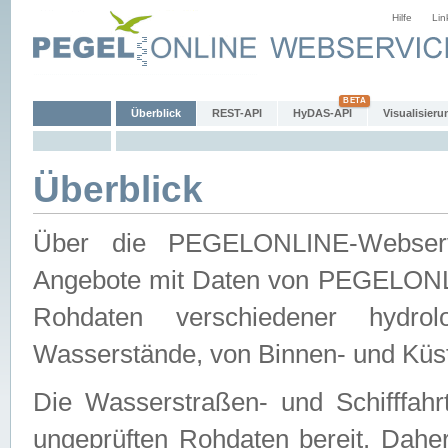
Hilfe
Lin
Überblick
REST-API
HyDAS-API
Visualisieru
Überblick
Über die PEGELONLINE-Webservic
Angebote mit Daten von PEGELONLI
Rohdaten verschiedener hydro
Wasserstände, von Binnen- und Küs
Die Wasserstraßen- und Schifffahr
ungeprüften Rohdaten bereit. Daher