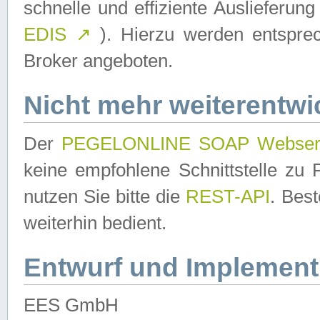
schnelle und effiziente Auslieferun
EDIS
↗
). Hierzu werden entspr
Broker angeboten.
Nicht mehr weiterentwi
Der
PEGELONLINE SOAP Webser
keine empfohlene Schnittstelle z
nutzen Sie bitte die
REST-API
. Bes
weiterhin bedient.
Entwurf und Implement
EES GmbH