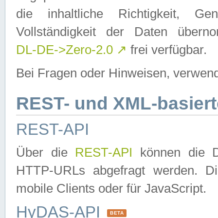
die inhaltliche Richtigkeit, Gen
Vollständigkeit der Daten über
DL-DE->Zero-2.0
↗
frei verfügbar.
Bei Fragen oder Hinweisen, verwend
REST- und XML-basiert
REST-API
Über die
REST-API
können die Da
HTTP-URLs abgefragt werden. Dies
mobile Clients oder für JavaScript.
HyDAS-API
BETA