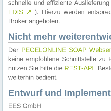
schnelle und effiziente Auslieferun
EDIS
↗
). Hierzu werden entspr
Broker angeboten.
Nicht mehr weiterentwi
Der
PEGELONLINE SOAP Webser
keine empfohlene Schnittstelle z
nutzen Sie bitte die
REST-API
. Bes
weiterhin bedient.
Entwurf und Implement
EES GmbH