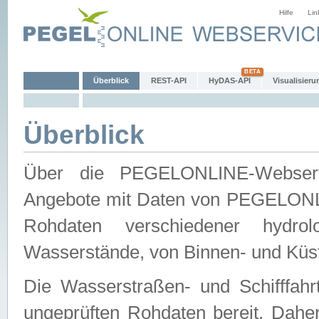
Hilfe
Lin
Überblick
REST-API
HyDAS-API
Visualisieru
Überblick
Über die PEGELONLINE-Webservic
Angebote mit Daten von PEGELONLI
Rohdaten verschiedener hydro
Wasserstände, von Binnen- und Küs
Die Wasserstraßen- und Schifffahr
ungeprüften Rohdaten bereit. Daher