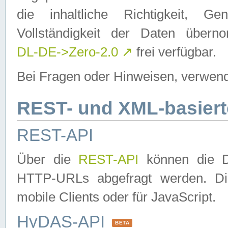
die inhaltliche Richtigkeit, Gen
Vollständigkeit der Daten über
DL-DE->Zero-2.0
↗
frei verfügbar.
Bei Fragen oder Hinweisen, verwend
REST- und XML-basiert
REST-API
Über die
REST-API
können die Da
HTTP-URLs abgefragt werden. Dies
mobile Clients oder für JavaScript.
HyDAS-API
BETA