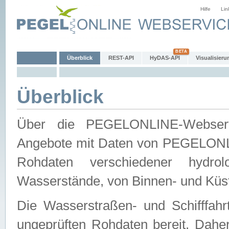
Hilfe
Lin
Überblick
REST-API
HyDAS-API
Visualisieru
Überblick
Über die PEGELONLINE-Webservic
Angebote mit Daten von PEGELONLI
Rohdaten verschiedener hydro
Wasserstände, von Binnen- und Küs
Die Wasserstraßen- und Schifffahr
ungeprüften Rohdaten bereit. Daher