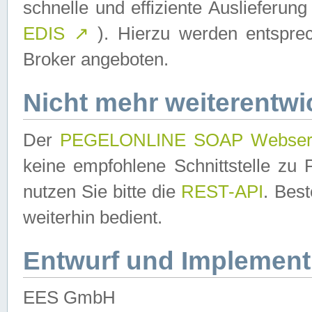
schnelle und effiziente Auslieferun
EDIS
↗
). Hierzu werden entspr
Broker angeboten.
Nicht mehr weiterentwi
Der
PEGELONLINE SOAP Webser
keine empfohlene Schnittstelle z
nutzen Sie bitte die
REST-API
. Bes
weiterhin bedient.
Entwurf und Implement
EES GmbH