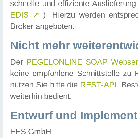
schnelle und effiziente Auslieferun
EDIS
↗
). Hierzu werden entspr
Broker angeboten.
Nicht mehr weiterentwi
Der
PEGELONLINE SOAP Webser
keine empfohlene Schnittstelle z
nutzen Sie bitte die
REST-API
. Bes
weiterhin bedient.
Entwurf und Implement
EES GmbH