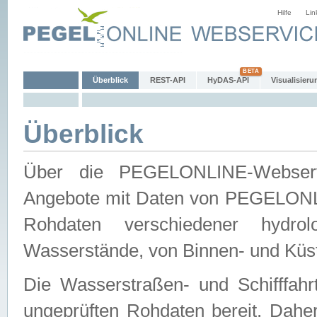
Hilfe
Lin
Überblick
REST-API
HyDAS-API
Visualisieru
Überblick
Über die PEGELONLINE-Webservic
Angebote mit Daten von PEGELONLI
Rohdaten verschiedener hydro
Wasserstände, von Binnen- und Küs
Die Wasserstraßen- und Schifffahr
ungeprüften Rohdaten bereit. Daher