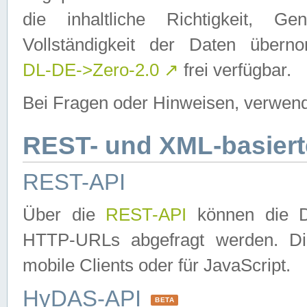
die inhaltliche Richtigkeit, Gen
Vollständigkeit der Daten über
DL-DE->Zero-2.0
↗
frei verfügbar.
Bei Fragen oder Hinweisen, verwend
REST- und XML-basiert
REST-API
Über die
REST-API
können die Da
HTTP-URLs abgefragt werden. Dies
mobile Clients oder für JavaScript.
HyDAS-API
BETA