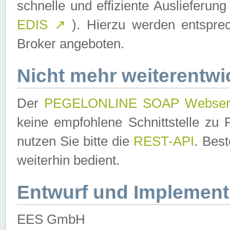
schnelle und effiziente Auslieferun
EDIS
↗
). Hierzu werden entspr
Broker angeboten.
Nicht mehr weiterentwi
Der
PEGELONLINE SOAP Webser
keine empfohlene Schnittstelle z
nutzen Sie bitte die
REST-API
. Bes
weiterhin bedient.
Entwurf und Implement
EES GmbH