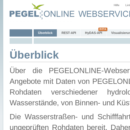
Hilfe
Lin
Überblick
REST-API
HyDAS-API
Visualisieru
Überblick
Über die PEGELONLINE-Webservic
Angebote mit Daten von PEGELONLI
Rohdaten verschiedener hydro
Wasserstände, von Binnen- und Küs
Die Wasserstraßen- und Schifffahr
ungeprüften Rohdaten bereit. Daher