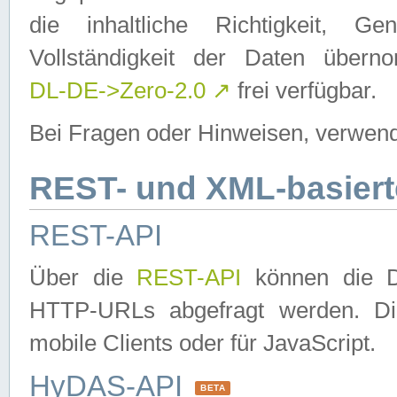
die inhaltliche Richtigkeit, Gen
Vollständigkeit der Daten über
DL-DE->Zero-2.0
↗
frei verfügbar.
Bei Fragen oder Hinweisen, verwend
REST- und XML-basiert
REST-API
Über die
REST-API
können die Da
HTTP-URLs abgefragt werden. Dies
mobile Clients oder für JavaScript.
HyDAS-API
BETA