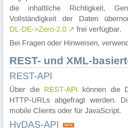
die inhaltliche Richtigkeit, Gen
Vollständigkeit der Daten über
DL-DE->Zero-2.0
↗
frei verfügbar.
Bei Fragen oder Hinweisen, verwend
REST- und XML-basiert
REST-API
Über die
REST-API
können die Da
HTTP-URLs abgefragt werden. Dies
mobile Clients oder für JavaScript.
HyDAS-API
BETA