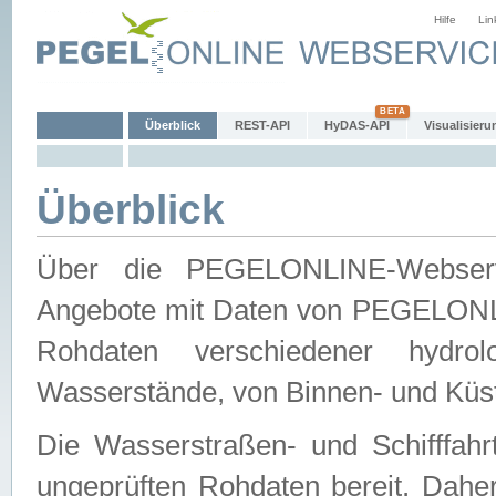
Hilfe
Lin
Überblick
REST-API
HyDAS-API
Visualisieru
Überblick
Über die PEGELONLINE-Webservic
Angebote mit Daten von PEGELONLI
Rohdaten verschiedener hydro
Wasserstände, von Binnen- und Küs
Die Wasserstraßen- und Schifffahr
ungeprüften Rohdaten bereit. Daher