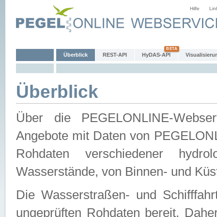
Hilfe
Lin
Überblick
REST-API
HyDAS-API
Visualisieru
Überblick
Über die PEGELONLINE-Webservic
Angebote mit Daten von PEGELONLI
Rohdaten verschiedener hydro
Wasserstände, von Binnen- und Küs
Die Wasserstraßen- und Schifffahr
ungeprüften Rohdaten bereit. Daher