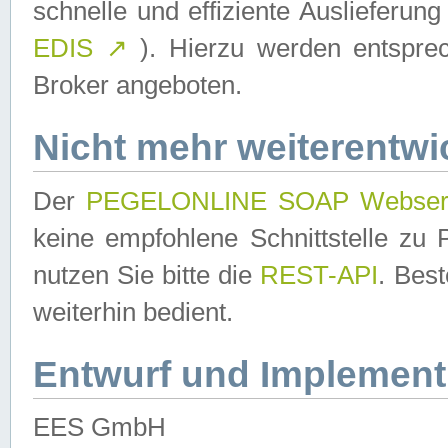
schnelle und effiziente Auslieferun
EDIS
↗
). Hierzu werden entspr
Broker angeboten.
Nicht mehr weiterentwi
Der
PEGELONLINE SOAP Webser
keine empfohlene Schnittstelle z
nutzen Sie bitte die
REST-API
. Bes
weiterhin bedient.
Entwurf und Implement
EES GmbH