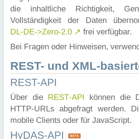
die inhaltliche Richtigkeit, Gen
Vollständigkeit der Daten über
DL-DE->Zero-2.0
↗
frei verfügbar.
Bei Fragen oder Hinweisen, verwend
REST- und XML-basiert
REST-API
Über die
REST-API
können die Da
HTTP-URLs abgefragt werden. Dies
mobile Clients oder für JavaScript.
HyDAS-API
BETA