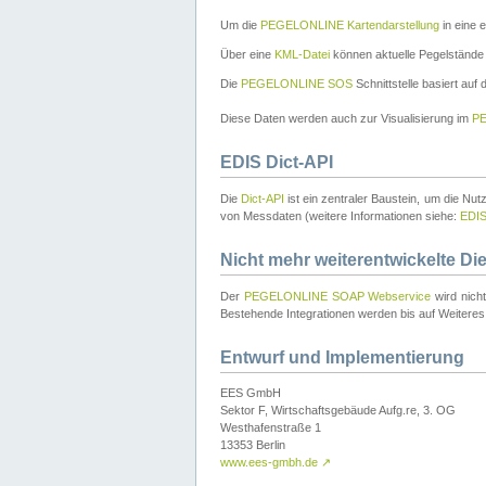
Um die
PEGELONLINE Kartendarstellung
in eine 
Über eine
KML-Datei
können aktuelle Pegelstände
Die
PEGELONLINE SOS
Schnittstelle basiert auf
Diese Daten werden auch zur Visualisierung im
PE
EDIS Dict-API
Die
Dict-API
ist ein zentraler Baustein, um die Nu
von Messdaten (weitere Informationen siehe:
EDI
Nicht mehr weiterentwickelte Di
Der
PEGELONLINE SOAP Webservice
wird nich
Bestehende Integrationen werden bis auf Weiteres 
Entwurf und Implementierung
EES GmbH
Sektor F, Wirtschaftsgebäude Aufg.re, 3. OG
Westhafenstraße 1
13353 Berlin
www.ees-gmbh.de
↗