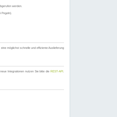
bgerufen werden.
i Pegeln).
ine möglichst schnelle und effiziente Auslieferung
eue Integrationen nutzen Sie bitte die
REST-API
.