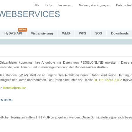
Hilfe
Links
Impressum
Nutzungsbedingungen
Datenschut
HyDAS-API
Visualisierung
WMS
WFS
SOS
Downloads
ttanbieter kostenlos ihre Angebote mit Daten von PEGELONLINE erweitern. Diese u
erstände, von Binnen- und Küstenpegeln entlang der Bundeswasserstraßen.
es Bundes (WSV) stellt diese ungeprüften Rohdaten bereit. Daher wird keine Haftung oder
ständigkeit der Daten übernommen. Die Daten sind unter der Lizenz
DL-DE->Zero-2.0
↗
frei ve
das
Kontaktformular
.
rvices
dlichen Formaten mittels HTTP-URLs abgefragt werden. Diese Schnittstelle eignet sich besond