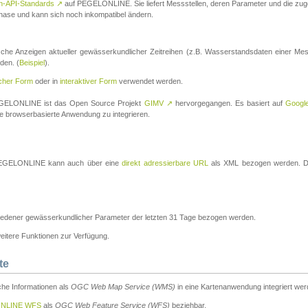
n-API-Standards
↗
auf PEGELONLINE. Sie liefert Messstellen, deren Parameter und die z
a-Phase und kann sich noch inkompatibel ändern.
che Anzeigen aktueller gewässerkundlicher Zeitreihen (z.B. Wasserstandsdaten einer Mes
den. (
Beispiel
).
scher Form
oder in
interaktiver Form
verwendet werden.
 PEGELONLINE ist das Open Source Projekt
GIMV
↗
hervorgegangen. Es basiert auf
Googl
eine browserbasierte Anwendung zu integrieren.
n PEGELONLINE kann auch über eine
direkt adressierbare URL
als XML bezogen werden. Die
edener gewässerkundlicher Parameter der letzten 31 Tage bezogen werden.
tere Funktionen zur Verfügung.
te
he Informationen als
OGC Web Map Service (WMS)
in eine Kartenanwendung integriert wer
NLINE WFS
als
OGC Web Feature Service (WFS)
beziehbar.