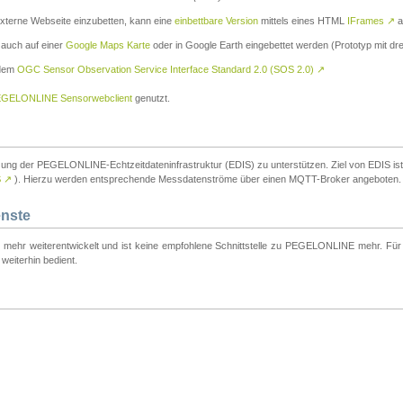
externe Webseite einzubetten, kann eine
einbettbare Version
mittels eines HTML
IFrames
↗
a
 auch auf einer
Google Maps Karte
oder in Google Earth eingebettet werden (Prototyp mit dre
 dem
OGC Sensor Observation Service Interface Standard 2.0 (SOS 2.0)
↗
GELONLINE Sensorwebclient
genutzt.
tzung der PEGELONLINE-Echtzeitdateninfrastruktur (EDIS) zu unterstützen. Ziel von EDIS ist e
S
↗
). Hierzu werden entsprechende Messdatenströme über einen MQTT-Broker angeboten.
enste
t mehr weiterentwickelt und ist keine empfohlene Schnittstelle zu PEGELONLINE mehr. Für n
weiterhin bedient.