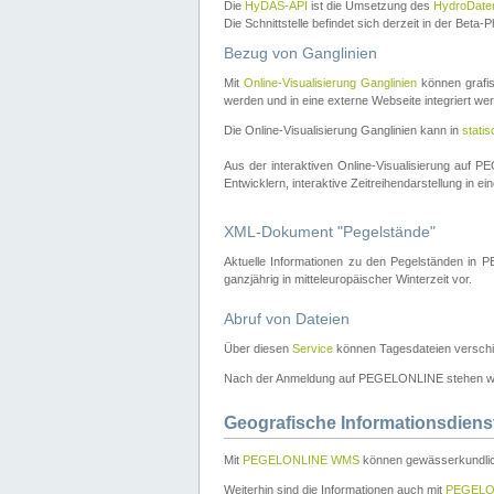
Die
HyDAS-API
ist die Umsetzung des
HydroDate
Die Schnittstelle befindet sich derzeit in der Bet
Bezug von Ganglinien
Mit
Online-Visualisierung Ganglinien
können grafis
werden und in eine externe Webseite integriert wer
Die Online-Visualisierung Ganglinien kann in
stati
Aus der interaktiven Online-Visualisierung auf
Entwicklern, interaktive Zeitreihendarstellung in 
XML-Dokument "Pegelstände"
Aktuelle Informationen zu den Pegelständen i
ganzjährig in mitteleuropäischer Winterzeit vor.
Abruf von Dateien
Über diesen
Service
können Tagesdateien verschi
Nach der Anmeldung auf PEGELONLINE stehen wei
Geografische Informationsdiens
Mit
PEGELONLINE WMS
können gewässerkundlic
Weiterhin sind die Informationen auch mit
PEGELO