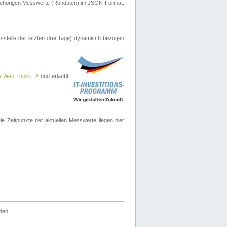
ugehörigen Messwerte (Rohdaten) im JSON-Format.
sstelle der letzten drei Tage) dynamisch bezogen
e Web Toolkit
↗
und erlaubt
 Zeitpunkte der aktuellen Messwerte liegen hier
den.