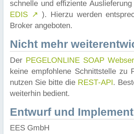
schnelle und effiziente Auslieferun
EDIS
↗
). Hierzu werden entspr
Broker angeboten.
Nicht mehr weiterentwi
Der
PEGELONLINE SOAP Webser
keine empfohlene Schnittstelle z
nutzen Sie bitte die
REST-API
. Bes
weiterhin bedient.
Entwurf und Implement
EES GmbH