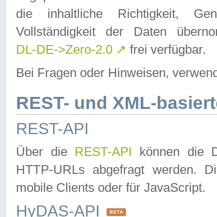
die inhaltliche Richtigkeit, Gen
Vollständigkeit der Daten über
DL-DE->Zero-2.0
↗
frei verfügbar.
Bei Fragen oder Hinweisen, verwend
REST- und XML-basiert
REST-API
Über die
REST-API
können die Da
HTTP-URLs abgefragt werden. Dies
mobile Clients oder für JavaScript.
HyDAS-API
BETA