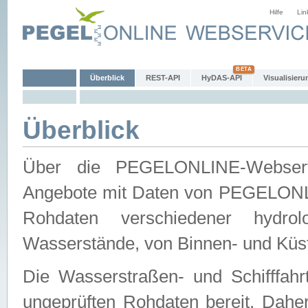
Hilfe
Lin
Überblick
REST-API
HyDAS-API
Visualisieru
Überblick
Über die PEGELONLINE-Webservic
Angebote mit Daten von PEGELONLI
Rohdaten verschiedener hydro
Wasserstände, von Binnen- und Küs
Die Wasserstraßen- und Schifffahr
ungeprüften Rohdaten bereit. Daher