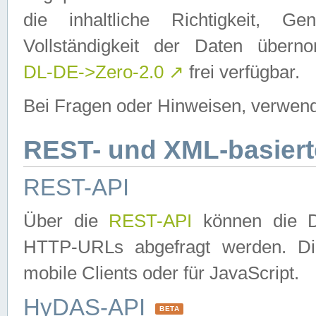
die inhaltliche Richtigkeit, Gen
Vollständigkeit der Daten über
DL-DE->Zero-2.0
↗
frei verfügbar.
Bei Fragen oder Hinweisen, verwend
REST- und XML-basiert
REST-API
Über die
REST-API
können die Da
HTTP-URLs abgefragt werden. Dies
mobile Clients oder für JavaScript.
HyDAS-API
BETA