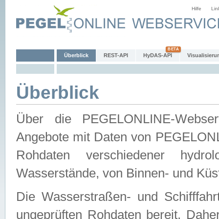
Hilfe
Lin
Überblick
REST-API
HyDAS-API
Visualisieru
Überblick
Über die PEGELONLINE-Webservic
Angebote mit Daten von PEGELONLI
Rohdaten verschiedener hydro
Wasserstände, von Binnen- und Küs
Die Wasserstraßen- und Schifffahr
ungeprüften Rohdaten bereit. Daher