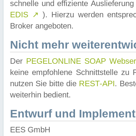
schnelle und effiziente Auslieferun
EDIS
↗
). Hierzu werden entspr
Broker angeboten.
Nicht mehr weiterentwi
Der
PEGELONLINE SOAP Webser
keine empfohlene Schnittstelle z
nutzen Sie bitte die
REST-API
. Bes
weiterhin bedient.
Entwurf und Implement
EES GmbH