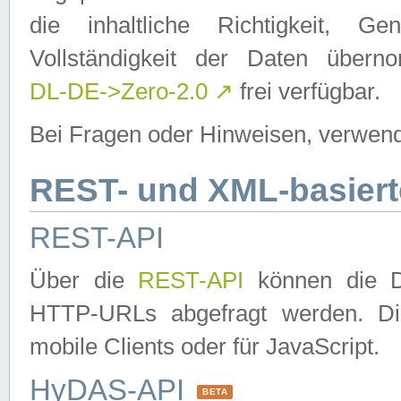
die inhaltliche Richtigkeit, Gen
Vollständigkeit der Daten über
DL-DE->Zero-2.0
↗
frei verfügbar.
Bei Fragen oder Hinweisen, verwend
REST- und XML-basiert
REST-API
Über die
REST-API
können die Da
HTTP-URLs abgefragt werden. Dies
mobile Clients oder für JavaScript.
HyDAS-API
BETA