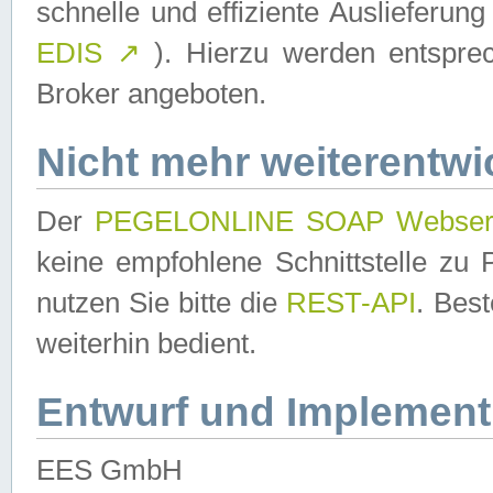
schnelle und effiziente Auslieferun
EDIS
↗
). Hierzu werden entspr
Broker angeboten.
Nicht mehr weiterentwi
Der
PEGELONLINE SOAP Webser
keine empfohlene Schnittstelle z
nutzen Sie bitte die
REST-API
. Bes
weiterhin bedient.
Entwurf und Implement
EES GmbH