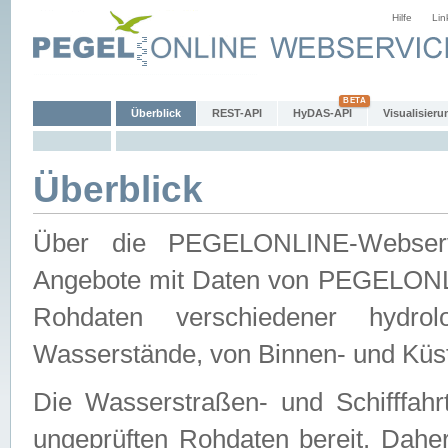
Hilfe
Lin
Überblick
REST-API
HyDAS-API
Visualisieru
Überblick
Über die PEGELONLINE-Webservic
Angebote mit Daten von PEGELONLI
Rohdaten verschiedener hydro
Wasserstände, von Binnen- und Küs
Die Wasserstraßen- und Schifffahr
ungeprüften Rohdaten bereit. Daher