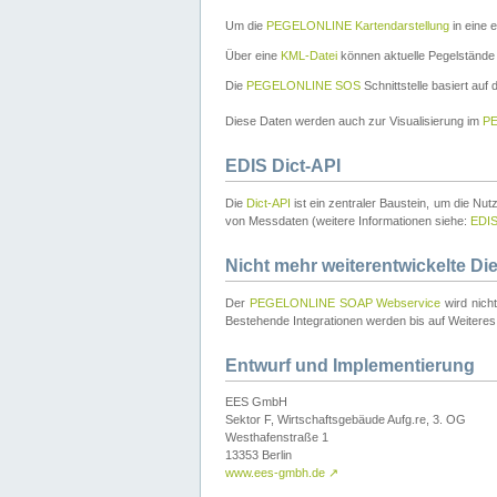
Um die
PEGELONLINE Kartendarstellung
in eine 
Über eine
KML-Datei
können aktuelle Pegelstände
Die
PEGELONLINE SOS
Schnittstelle basiert auf
Diese Daten werden auch zur Visualisierung im
PE
EDIS Dict-API
Die
Dict-API
ist ein zentraler Baustein, um die Nu
von Messdaten (weitere Informationen siehe:
EDI
Nicht mehr weiterentwickelte Di
Der
PEGELONLINE SOAP Webservice
wird nich
Bestehende Integrationen werden bis auf Weiteres 
Entwurf und Implementierung
EES GmbH
Sektor F, Wirtschaftsgebäude Aufg.re, 3. OG
Westhafenstraße 1
13353 Berlin
www.ees-gmbh.de
↗