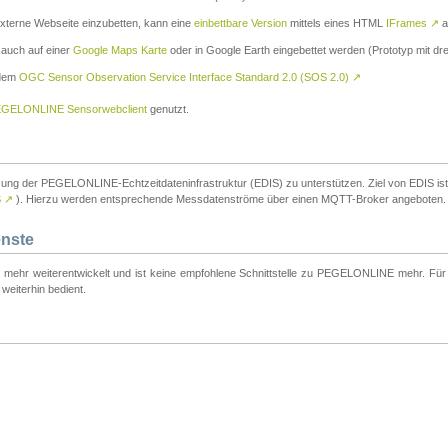
externe Webseite einzubetten, kann eine
einbettbare Version
mittels eines HTML
IFrames
↗
a
 auch auf einer
Google Maps Karte
oder in Google Earth eingebettet werden (Prototyp mit dre
 dem
OGC Sensor Observation Service Interface Standard 2.0 (SOS 2.0)
↗
GELONLINE Sensorwebclient
genutzt.
tzung der PEGELONLINE-Echtzeitdateninfrastruktur (EDIS) zu unterstützen. Ziel von EDIS ist e
S
↗
). Hierzu werden entsprechende Messdatenströme über einen MQTT-Broker angeboten.
enste
t mehr weiterentwickelt und ist keine empfohlene Schnittstelle zu PEGELONLINE mehr. Für n
weiterhin bedient.