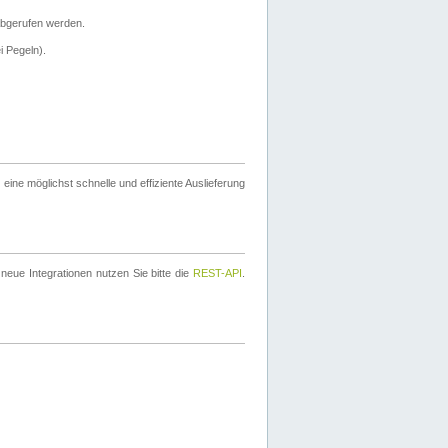
bgerufen werden.
i Pegeln).
ine möglichst schnelle und effiziente Auslieferung
eue Integrationen nutzen Sie bitte die
REST-API
.