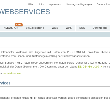
Hilfe
Links
Impressum
Nutzungsbedingungen
Datenschut
HyDAS-API
Visualisierung
WMS
WFS
SOS
Downloads
ttanbieter kostenlos ihre Angebote mit Daten von PEGELONLINE erweitern. Diese u
erstände, von Binnen- und Küstenpegeln entlang der Bundeswasserstraßen.
es Bundes (WSV) stellt diese ungeprüften Rohdaten bereit. Daher wird keine Haftung oder
ständigkeit der Daten übernommen. Die Daten sind unter der Lizenz
DL-DE->Zero-2.0
↗
frei ve
das
Kontaktformular
.
rvices
dlichen Formaten mittels HTTP-URLs abgefragt werden. Diese Schnittstelle eignet sich besond