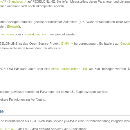
n-API-Standards
↗
auf PEGELONLINE. Sie liefert Messstellen, deren Parameter und die z
a-Phase und kann sich noch inkompatibel ändern.
che Anzeigen aktueller gewässerkundlicher Zeitreihen (z.B. Wasserstandsdaten einer Mes
den. (
Beispiel
).
scher Form
oder in
interaktiver Form
verwendet werden.
 PEGELONLINE ist das Open Source Projekt
GIMV
↗
hervorgegangen. Es basiert auf
Googl
eine browserbasierte Anwendung zu integrieren.
n PEGELONLINE kann auch über eine
direkt adressierbare URL
als XML bezogen werden. Die
edener gewässerkundlicher Parameter der letzten 31 Tage bezogen werden.
tere Funktionen zur Verfügung.
te
he Informationen als
OGC Web Map Service (WMS)
in eine Kartenanwendung integriert wer
NLINE WFS
als
OGC Web Feature Service (WFS)
beziehbar.