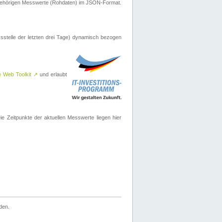
ugehörigen Messwerte (Rohdaten) im JSON-Format.
sstelle der letzten drei Tage) dynamisch bezogen
e Web Toolkit
↗
und erlaubt
 Zeitpunkte der aktuellen Messwerte liegen hier
den.