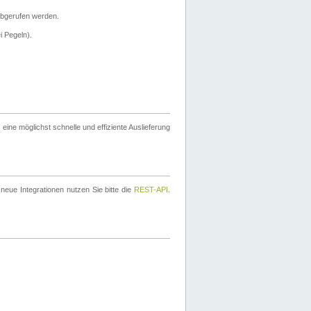
bgerufen werden.
i Pegeln).
ine möglichst schnelle und effiziente Auslieferung
eue Integrationen nutzen Sie bitte die
REST-API
.