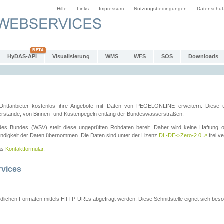
Hilfe
Links
Impressum
Nutzungsbedingungen
Datenschut
HyDAS-API
Visualisierung
WMS
WFS
SOS
Downloads
ttanbieter kostenlos ihre Angebote mit Daten von PEGELONLINE erweitern. Diese u
erstände, von Binnen- und Küstenpegeln entlang der Bundeswasserstraßen.
es Bundes (WSV) stellt diese ungeprüften Rohdaten bereit. Daher wird keine Haftung oder
ständigkeit der Daten übernommen. Die Daten sind unter der Lizenz
DL-DE->Zero-2.0
↗
frei ve
das
Kontaktformular
.
rvices
dlichen Formaten mittels HTTP-URLs abgefragt werden. Diese Schnittstelle eignet sich besond