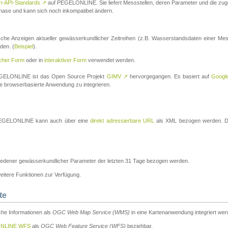
n-API-Standards
↗
auf PEGELONLINE. Sie liefert Messstellen, deren Parameter und die z
a-Phase und kann sich noch inkompatibel ändern.
che Anzeigen aktueller gewässerkundlicher Zeitreihen (z.B. Wasserstandsdaten einer Mes
den. (
Beispiel
).
scher Form
oder in
interaktiver Form
verwendet werden.
 PEGELONLINE ist das Open Source Projekt
GIMV
↗
hervorgegangen. Es basiert auf
Googl
eine browserbasierte Anwendung zu integrieren.
n PEGELONLINE kann auch über eine
direkt adressierbare URL
als XML bezogen werden. Die
edener gewässerkundlicher Parameter der letzten 31 Tage bezogen werden.
tere Funktionen zur Verfügung.
te
he Informationen als
OGC Web Map Service (WMS)
in eine Kartenanwendung integriert wer
NLINE WFS
als
OGC Web Feature Service (WFS)
beziehbar.