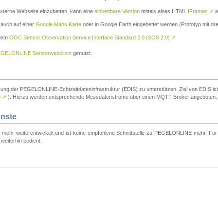
externe Webseite einzubetten, kann eine
einbettbare Version
mittels eines HTML
IFrames
↗
a
 auch auf einer
Google Maps Karte
oder in Google Earth eingebettet werden (Prototyp mit dre
 dem
OGC Sensor Observation Service Interface Standard 2.0 (SOS 2.0)
↗
GELONLINE Sensorwebclient
genutzt.
tzung der PEGELONLINE-Echtzeitdateninfrastruktur (EDIS) zu unterstützen. Ziel von EDIS ist e
S
↗
). Hierzu werden entsprechende Messdatenströme über einen MQTT-Broker angeboten.
enste
t mehr weiterentwickelt und ist keine empfohlene Schnittstelle zu PEGELONLINE mehr. Für n
weiterhin bedient.