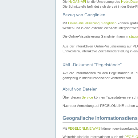
Die
HyDAS-API
ist die Umsetzung des
HydroDate
Die Schnittstelle befindet sich derzeit in der Bet
Bezug von Ganglinien
Mit
Online-Visualisierung Ganglinien
können grafis
werden und in eine externe Webseite integriert wer
Die Online-Visualisierung Ganglinien kann in
stati
Aus der interaktiven Online-Visualisierung auf
Entwicklern, interaktive Zeitreihendarstellung in 
XML-Dokument "Pegelstände"
Aktuelle Informationen zu den Pegelständen i
ganzjährig in mitteleuropäischer Winterzeit vor.
Abruf von Dateien
Über diesen
Service
können Tagesdateien verschi
Nach der Anmeldung auf PEGELONLINE stehen wei
Geografische Informationsdiens
Mit
PEGELONLINE WMS
können gewässerkundlic
Weiterhin sind die Informationen auch mit
PEGELO