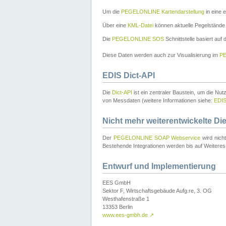
Um die
PEGELONLINE Kartendarstellung
in eine 
Über eine
KML-Datei
können aktuelle Pegelstände
Die
PEGELONLINE SOS
Schnittstelle basiert auf
Diese Daten werden auch zur Visualisierung im
PE
EDIS Dict-API
Die
Dict-API
ist ein zentraler Baustein, um die Nu
von Messdaten (weitere Informationen siehe:
EDI
Nicht mehr weiterentwickelte Di
Der
PEGELONLINE SOAP Webservice
wird nich
Bestehende Integrationen werden bis auf Weiteres 
Entwurf und Implementierung
EES GmbH
Sektor F, Wirtschaftsgebäude Aufg.re, 3. OG
Westhafenstraße 1
13353 Berlin
www.ees-gmbh.de
↗