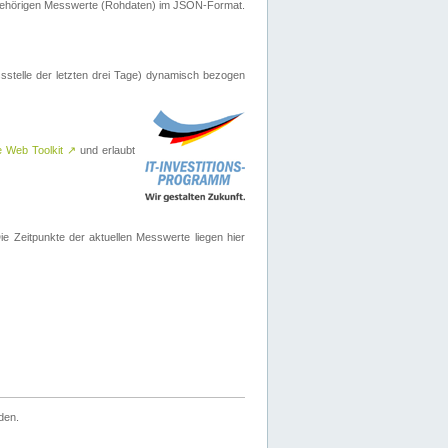
ugehörigen Messwerte (Rohdaten) im JSON-Format.
sstelle der letzten drei Tage) dynamisch bezogen
e Web Toolkit
↗
und erlaubt
 Zeitpunkte der aktuellen Messwerte liegen hier
den.