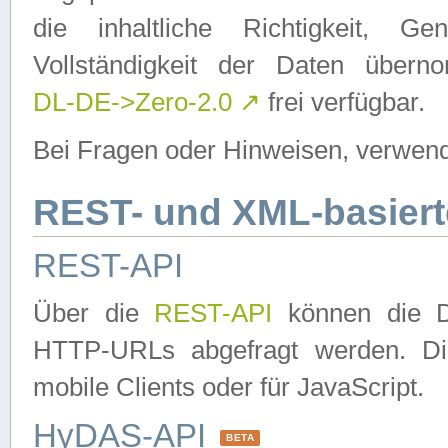
die inhaltliche Richtigkeit, Gen
Vollständigkeit der Daten über
DL-DE->Zero-2.0
↗
frei verfügbar.
Bei Fragen oder Hinweisen, verwend
REST- und XML-basiert
REST-API
Über die
REST-API
können die Da
HTTP-URLs abgefragt werden. Dies
mobile Clients oder für JavaScript.
HyDAS-API
BETA