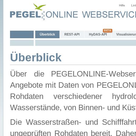
Hilfe
Lin
Überblick
REST-API
HyDAS-API
Visualisieru
Überblick
Über die PEGELONLINE-Webservic
Angebote mit Daten von PEGELONLI
Rohdaten verschiedener hydro
Wasserstände, von Binnen- und Küs
Die Wasserstraßen- und Schifffahr
ungeprüften Rohdaten bereit. Daher