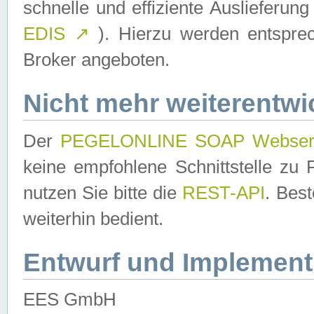
schnelle und effiziente Auslieferun
EDIS
↗
). Hierzu werden entspr
Broker angeboten.
Nicht mehr weiterentwi
Der
PEGELONLINE SOAP Webser
keine empfohlene Schnittstelle z
nutzen Sie bitte die
REST-API
. Bes
weiterhin bedient.
Entwurf und Implement
EES GmbH