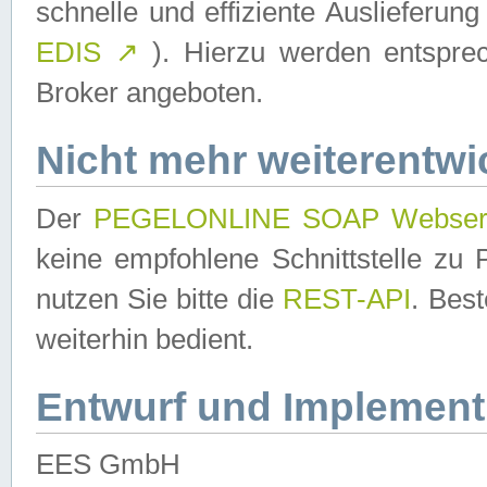
schnelle und effiziente Auslieferun
EDIS
↗
). Hierzu werden entspr
Broker angeboten.
Nicht mehr weiterentwi
Der
PEGELONLINE SOAP Webser
keine empfohlene Schnittstelle z
nutzen Sie bitte die
REST-API
. Bes
weiterhin bedient.
Entwurf und Implement
EES GmbH