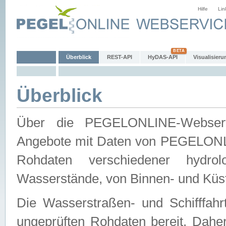
Hilfe
Lin
Überblick
REST-API
HyDAS-API
Visualisieru
Überblick
Über die PEGELONLINE-Webservic
Angebote mit Daten von PEGELONLI
Rohdaten verschiedener hydro
Wasserstände, von Binnen- und Küs
Die Wasserstraßen- und Schifffahr
ungeprüften Rohdaten bereit. Daher