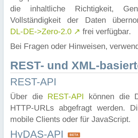
die inhaltliche Richtigkeit, Gen
Vollständigkeit der Daten über
DL-DE->Zero-2.0
↗
frei verfügbar.
Bei Fragen oder Hinweisen, verwend
REST- und XML-basiert
REST-API
Über die
REST-API
können die Da
HTTP-URLs abgefragt werden. Dies
mobile Clients oder für JavaScript.
HyDAS-API
BETA