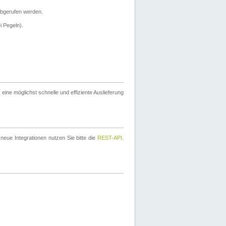
bgerufen werden.
i Pegeln).
ine möglichst schnelle und effiziente Auslieferung
eue Integrationen nutzen Sie bitte die
REST-API
.