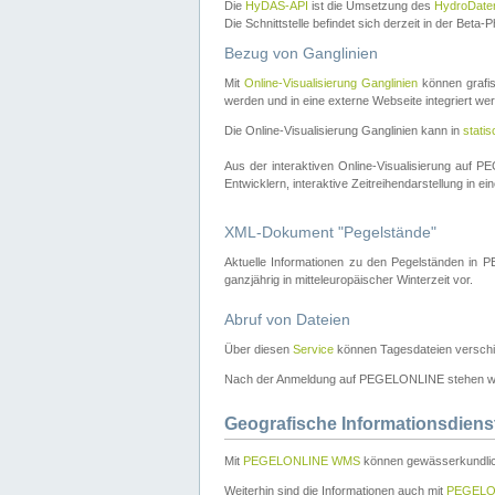
Die
HyDAS-API
ist die Umsetzung des
HydroDate
Die Schnittstelle befindet sich derzeit in der Bet
Bezug von Ganglinien
Mit
Online-Visualisierung Ganglinien
können grafis
werden und in eine externe Webseite integriert wer
Die Online-Visualisierung Ganglinien kann in
stati
Aus der interaktiven Online-Visualisierung auf
Entwicklern, interaktive Zeitreihendarstellung in 
XML-Dokument "Pegelstände"
Aktuelle Informationen zu den Pegelständen i
ganzjährig in mitteleuropäischer Winterzeit vor.
Abruf von Dateien
Über diesen
Service
können Tagesdateien verschi
Nach der Anmeldung auf PEGELONLINE stehen wei
Geografische Informationsdiens
Mit
PEGELONLINE WMS
können gewässerkundlic
Weiterhin sind die Informationen auch mit
PEGELO