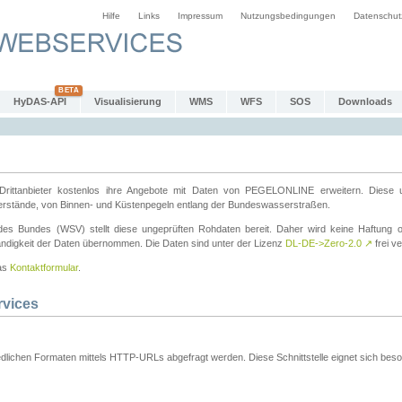
Hilfe
Links
Impressum
Nutzungsbedingungen
Datenschut
HyDAS-API
Visualisierung
WMS
WFS
SOS
Downloads
ttanbieter kostenlos ihre Angebote mit Daten von PEGELONLINE erweitern. Diese u
erstände, von Binnen- und Küstenpegeln entlang der Bundeswasserstraßen.
es Bundes (WSV) stellt diese ungeprüften Rohdaten bereit. Daher wird keine Haftung oder
ständigkeit der Daten übernommen. Die Daten sind unter der Lizenz
DL-DE->Zero-2.0
↗
frei ve
das
Kontaktformular
.
rvices
dlichen Formaten mittels HTTP-URLs abgefragt werden. Diese Schnittstelle eignet sich besond