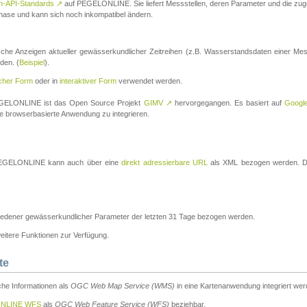
n-API-Standards
↗
auf PEGELONLINE. Sie liefert Messstellen, deren Parameter und die z
a-Phase und kann sich noch inkompatibel ändern.
che Anzeigen aktueller gewässerkundlicher Zeitreihen (z.B. Wasserstandsdaten einer Mes
den. (
Beispiel
).
scher Form
oder in
interaktiver Form
verwendet werden.
 PEGELONLINE ist das Open Source Projekt
GIMV
↗
hervorgegangen. Es basiert auf
Googl
eine browserbasierte Anwendung zu integrieren.
n PEGELONLINE kann auch über eine
direkt adressierbare URL
als XML bezogen werden. Die
edener gewässerkundlicher Parameter der letzten 31 Tage bezogen werden.
tere Funktionen zur Verfügung.
te
he Informationen als
OGC Web Map Service (WMS)
in eine Kartenanwendung integriert wer
NLINE WFS
als
OGC Web Feature Service (WFS)
beziehbar.