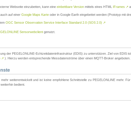
externe Webseite einzubetten, kann eine
einbettbare Version
mittels eines HTML
IFrames
↗
a
 auch auf einer
Google Maps Karte
oder in Google Earth eingebettet werden (Prototyp mit dre
 dem
OGC Sensor Observation Service Interface Standard 2.0 (SOS 2.0)
↗
GELONLINE Sensorwebclient
genutzt.
tzung der PEGELONLINE-Echtzeitdateninfrastruktur (EDIS) zu unterstützen. Ziel von EDIS ist e
S
↗
). Hierzu werden entsprechende Messdatenströme über einen MQTT-Broker angeboten.
enste
t mehr weiterentwickelt und ist keine empfohlene Schnittstelle zu PEGELONLINE mehr. Für n
weiterhin bedient.