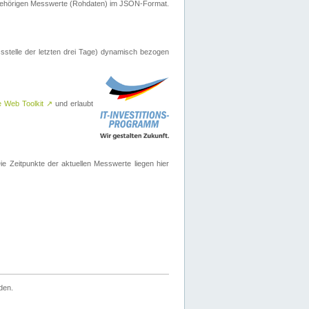
ugehörigen Messwerte (Rohdaten) im JSON-Format.
sstelle der letzten drei Tage) dynamisch bezogen
e Web Toolkit
↗
und erlaubt
 Zeitpunkte der aktuellen Messwerte liegen hier
den.