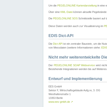
Um die
PEGELONLINE Kartendarstellung
in eine 
Über eine
KML-Datei
können aktuelle Pegelstände
Die
PEGELONLINE SOS
Schnittstelle basiert auf
Diese Daten werden auch zur Visualisierung im
PE
EDIS Dict-API
Die
Dict-API
ist ein zentraler Baustein, um die Nu
von Messdaten (weitere Informationen siehe:
EDI
Nicht mehr weiterentwickelte Di
Der
PEGELONLINE SOAP Webservice
wird nich
Bestehende Integrationen werden bis auf Weiteres 
Entwurf und Implementierung
EES GmbH
Sektor F, Wirtschaftsgebäude Aufg.re, 3. OG
Westhafenstraße 1
13353 Berlin
www.ees-gmbh.de
↗