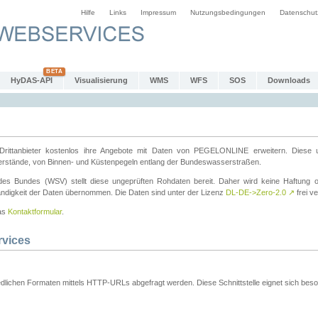
Hilfe
Links
Impressum
Nutzungsbedingungen
Datenschut
HyDAS-API
Visualisierung
WMS
WFS
SOS
Downloads
ttanbieter kostenlos ihre Angebote mit Daten von PEGELONLINE erweitern. Diese u
erstände, von Binnen- und Küstenpegeln entlang der Bundeswasserstraßen.
es Bundes (WSV) stellt diese ungeprüften Rohdaten bereit. Daher wird keine Haftung oder
ständigkeit der Daten übernommen. Die Daten sind unter der Lizenz
DL-DE->Zero-2.0
↗
frei ve
das
Kontaktformular
.
rvices
dlichen Formaten mittels HTTP-URLs abgefragt werden. Diese Schnittstelle eignet sich besond