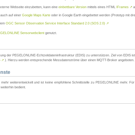
externe Webseite einzubetten, kann eine
einbettbare Version
mittels eines HTML
IFrames
↗
a
 auch auf einer
Google Maps Karte
oder in Google Earth eingebettet werden (Prototyp mit dre
 dem
OGC Sensor Observation Service Interface Standard 2.0 (SOS 2.0)
↗
GELONLINE Sensorwebclient
genutzt.
tzung der PEGELONLINE-Echtzeitdateninfrastruktur (EDIS) zu unterstützen. Ziel von EDIS ist e
S
↗
). Hierzu werden entsprechende Messdatenströme über einen MQTT-Broker angeboten.
enste
t mehr weiterentwickelt und ist keine empfohlene Schnittstelle zu PEGELONLINE mehr. Für n
weiterhin bedient.