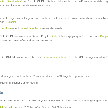
n-API-Standards
↗
auf PEGELONLINE. Sie liefert Messstellen, deren Parameter und die z
a-Phase und kann sich noch inkompatibel ändern.
che Anzeigen aktueller gewässerkundlicher Zeitreihen (z.B. Wasserstandsdaten einer Mes
den. (
Beispiel
).
scher Form
oder in
interaktiver Form
verwendet werden.
 PEGELONLINE ist das Open Source Projekt
GIMV
↗
hervorgegangen. Es basiert auf
Googl
eine browserbasierte Anwendung zu integrieren.
n PEGELONLINE kann auch über eine
direkt adressierbare URL
als XML bezogen werden. Die
edener gewässerkundlicher Parameter der letzten 31 Tage bezogen werden.
tere Funktionen zur Verfügung.
te
he Informationen als
OGC Web Map Service (WMS)
in eine Kartenanwendung integriert wer
NLINE WFS
als
OGC Web Feature Service (WFS)
beziehbar.