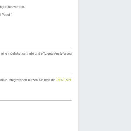
bgerufen werden.
i Pegeln).
ine möglichst schnelle und effiziente Auslieferung
eue Integrationen nutzen Sie bitte die
REST-API
.