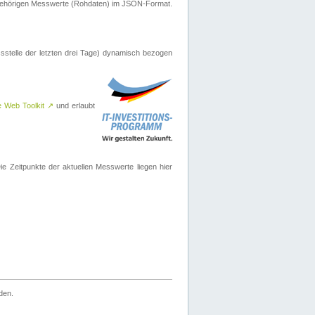
ugehörigen Messwerte (Rohdaten) im JSON-Format.
sstelle der letzten drei Tage) dynamisch bezogen
e Web Toolkit
↗
und erlaubt
 Zeitpunkte der aktuellen Messwerte liegen hier
den.