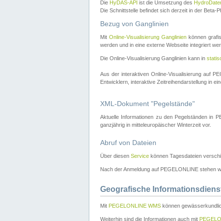
Die
HyDAS-API
ist die Umsetzung des
HydroDate
Die Schnittstelle befindet sich derzeit in der Bet
Bezug von Ganglinien
Mit
Online-Visualisierung Ganglinien
können grafis
werden und in eine externe Webseite integriert wer
Die Online-Visualisierung Ganglinien kann in
stati
Aus der interaktiven Online-Visualisierung auf
Entwicklern, interaktive Zeitreihendarstellung in 
XML-Dokument "Pegelstände"
Aktuelle Informationen zu den Pegelständen i
ganzjährig in mitteleuropäischer Winterzeit vor.
Abruf von Dateien
Über diesen
Service
können Tagesdateien verschi
Nach der Anmeldung auf PEGELONLINE stehen wei
Geografische Informationsdiens
Mit
PEGELONLINE WMS
können gewässerkundlic
Weiterhin sind die Informationen auch mit
PEGELO