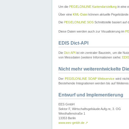
Um die
PEGELONLINE Kartendarstellung
in eine 
Über eine
KML-Datei
können aktuelle Pegelstände
Die
PEGELONLINE SOS
Schnittstelle basiert auf
Diese Daten werden auch zur Visualisierung im
PE
EDIS Dict-API
Die
Dict-API
ist ein zentraler Baustein, um die Nu
von Messdaten (weitere Informationen siehe:
EDI
Nicht mehr weiterentwickelte Di
Der
PEGELONLINE SOAP Webservice
wird nich
Bestehende Integrationen werden bis auf Weiteres 
Entwurf und Implementierung
EES GmbH
Sektor F, Wirtschaftsgebäude Aufg.re, 3. OG
Westhafenstraße 1
13353 Berlin
www.ees-gmbh.de
↗