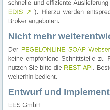
schnelle und effiziente Auslieferun
EDIS
↗
). Hierzu werden entspr
Broker angeboten.
Nicht mehr weiterentwi
Der
PEGELONLINE SOAP Webser
keine empfohlene Schnittstelle z
nutzen Sie bitte die
REST-API
. Bes
weiterhin bedient.
Entwurf und Implement
EES GmbH