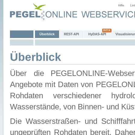
Hilfe
Lin
Überblick
REST-API
HyDAS-API
Visualisieru
Überblick
Über die PEGELONLINE-Webservic
Angebote mit Daten von PEGELONLI
Rohdaten verschiedener hydro
Wasserstände, von Binnen- und Küs
Die Wasserstraßen- und Schifffahr
ungeprüften Rohdaten bereit. Daher