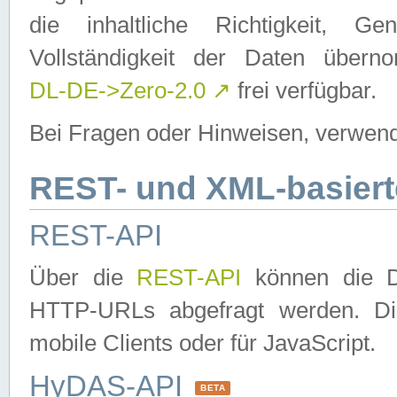
die inhaltliche Richtigkeit, Gen
Vollständigkeit der Daten über
DL-DE->Zero-2.0
↗
frei verfügbar.
Bei Fragen oder Hinweisen, verwend
REST- und XML-basiert
REST-API
Über die
REST-API
können die Da
HTTP-URLs abgefragt werden. Dies
mobile Clients oder für JavaScript.
HyDAS-API
BETA