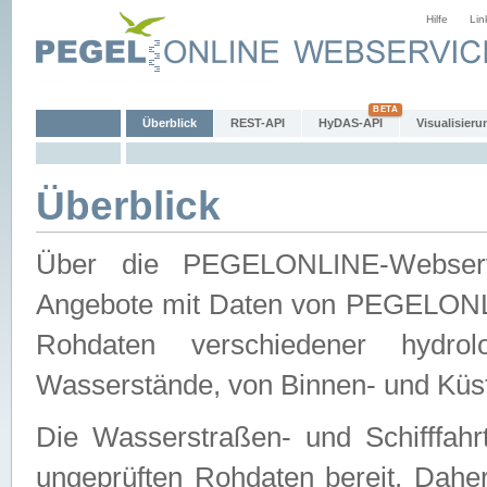
Hilfe
Lin
Überblick
REST-API
HyDAS-API
Visualisieru
Überblick
Über die PEGELONLINE-Webservic
Angebote mit Daten von PEGELONLI
Rohdaten verschiedener hydro
Wasserstände, von Binnen- und Küs
Die Wasserstraßen- und Schifffahr
ungeprüften Rohdaten bereit. Daher