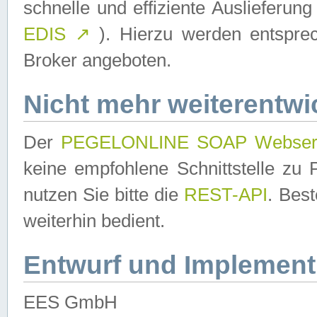
schnelle und effiziente Auslieferun
EDIS
↗
). Hierzu werden entspr
Broker angeboten.
Nicht mehr weiterentwi
Der
PEGELONLINE SOAP Webser
keine empfohlene Schnittstelle z
nutzen Sie bitte die
REST-API
. Bes
weiterhin bedient.
Entwurf und Implement
EES GmbH