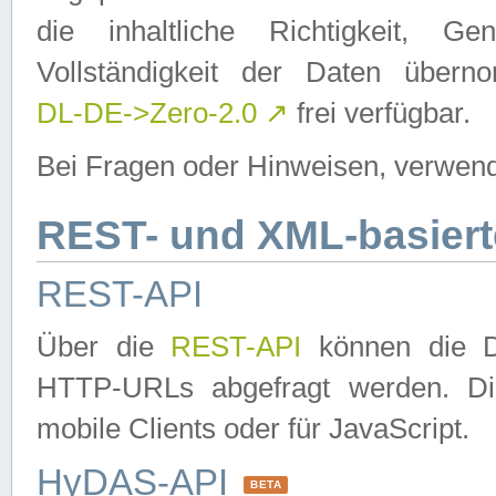
die inhaltliche Richtigkeit, Gen
Vollständigkeit der Daten über
DL-DE->Zero-2.0
↗
frei verfügbar.
Bei Fragen oder Hinweisen, verwend
REST- und XML-basiert
REST-API
Über die
REST-API
können die Da
HTTP-URLs abgefragt werden. Dies
mobile Clients oder für JavaScript.
HyDAS-API
BETA