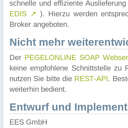
schnelle und effiziente Auslieferun
EDIS
↗
). Hierzu werden entspr
Broker angeboten.
Nicht mehr weiterentwi
Der
PEGELONLINE SOAP Webser
keine empfohlene Schnittstelle z
nutzen Sie bitte die
REST-API
. Bes
weiterhin bedient.
Entwurf und Implement
EES GmbH