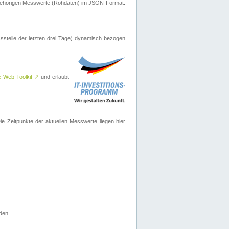
ugehörigen Messwerte (Rohdaten) im JSON-Format.
sstelle der letzten drei Tage) dynamisch bezogen
e Web Toolkit
↗
und erlaubt
 Zeitpunkte der aktuellen Messwerte liegen hier
den.