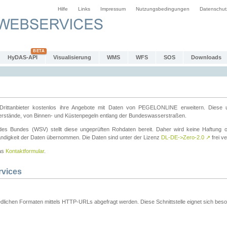
Hilfe
Links
Impressum
Nutzungsbedingungen
Datenschut
HyDAS-API
Visualisierung
WMS
WFS
SOS
Downloads
ttanbieter kostenlos ihre Angebote mit Daten von PEGELONLINE erweitern. Diese u
erstände, von Binnen- und Küstenpegeln entlang der Bundeswasserstraßen.
es Bundes (WSV) stellt diese ungeprüften Rohdaten bereit. Daher wird keine Haftung oder
ständigkeit der Daten übernommen. Die Daten sind unter der Lizenz
DL-DE->Zero-2.0
↗
frei ve
das
Kontaktformular
.
rvices
dlichen Formaten mittels HTTP-URLs abgefragt werden. Diese Schnittstelle eignet sich besond