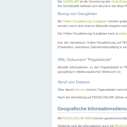
Die
HyDAS-API
ist die Umsetzung des
HydroDate
Die Schnittstelle befindet sich derzeit in der Bet
Bezug von Ganglinien
Mit
Online-Visualisierung Ganglinien
können grafis
werden und in eine externe Webseite integriert wer
Die Online-Visualisierung Ganglinien kann in
stati
Aus der interaktiven Online-Visualisierung auf
Entwicklern, interaktive Zeitreihendarstellung in 
XML-Dokument "Pegelstände"
Aktuelle Informationen zu den Pegelständen i
ganzjährig in mitteleuropäischer Winterzeit vor.
Abruf von Dateien
Über diesen
Service
können Tagesdateien verschi
Nach der Anmeldung auf PEGELONLINE stehen wei
Geografische Informationsdiens
Mit
PEGELONLINE WMS
können gewässerkundlic
Weiterhin sind die Informationen auch mit
PEGELO