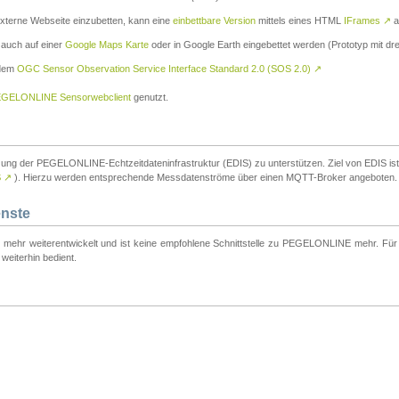
externe Webseite einzubetten, kann eine
einbettbare Version
mittels eines HTML
IFrames
↗
a
 auch auf einer
Google Maps Karte
oder in Google Earth eingebettet werden (Prototyp mit dre
 dem
OGC Sensor Observation Service Interface Standard 2.0 (SOS 2.0)
↗
GELONLINE Sensorwebclient
genutzt.
tzung der PEGELONLINE-Echtzeitdateninfrastruktur (EDIS) zu unterstützen. Ziel von EDIS ist e
S
↗
). Hierzu werden entsprechende Messdatenströme über einen MQTT-Broker angeboten.
enste
t mehr weiterentwickelt und ist keine empfohlene Schnittstelle zu PEGELONLINE mehr. Für n
weiterhin bedient.