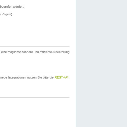
bgerufen werden.
i Pegeln).
ine möglichst schnelle und effiziente Auslieferung
eue Integrationen nutzen Sie bitte die
REST-API
.