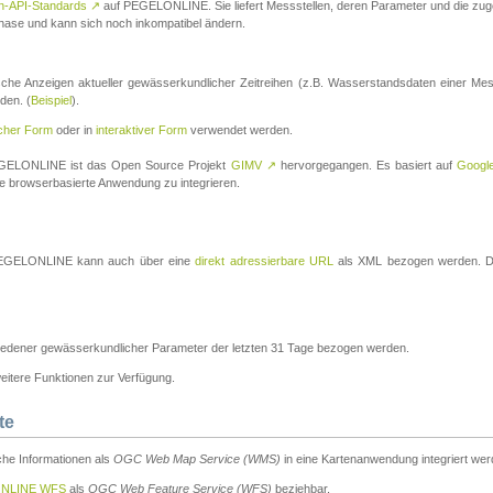
n-API-Standards
↗
auf PEGELONLINE. Sie liefert Messstellen, deren Parameter und die z
a-Phase und kann sich noch inkompatibel ändern.
che Anzeigen aktueller gewässerkundlicher Zeitreihen (z.B. Wasserstandsdaten einer Mes
den. (
Beispiel
).
scher Form
oder in
interaktiver Form
verwendet werden.
 PEGELONLINE ist das Open Source Projekt
GIMV
↗
hervorgegangen. Es basiert auf
Googl
eine browserbasierte Anwendung zu integrieren.
n PEGELONLINE kann auch über eine
direkt adressierbare URL
als XML bezogen werden. Die
edener gewässerkundlicher Parameter der letzten 31 Tage bezogen werden.
tere Funktionen zur Verfügung.
te
he Informationen als
OGC Web Map Service (WMS)
in eine Kartenanwendung integriert wer
NLINE WFS
als
OGC Web Feature Service (WFS)
beziehbar.