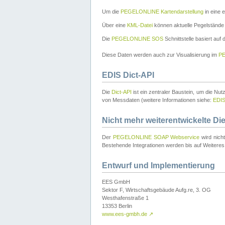
Um die
PEGELONLINE Kartendarstellung
in eine 
Über eine
KML-Datei
können aktuelle Pegelstände
Die
PEGELONLINE SOS
Schnittstelle basiert auf
Diese Daten werden auch zur Visualisierung im
PE
EDIS Dict-API
Die
Dict-API
ist ein zentraler Baustein, um die Nu
von Messdaten (weitere Informationen siehe:
EDI
Nicht mehr weiterentwickelte Di
Der
PEGELONLINE SOAP Webservice
wird nich
Bestehende Integrationen werden bis auf Weiteres 
Entwurf und Implementierung
EES GmbH
Sektor F, Wirtschaftsgebäude Aufg.re, 3. OG
Westhafenstraße 1
13353 Berlin
www.ees-gmbh.de
↗