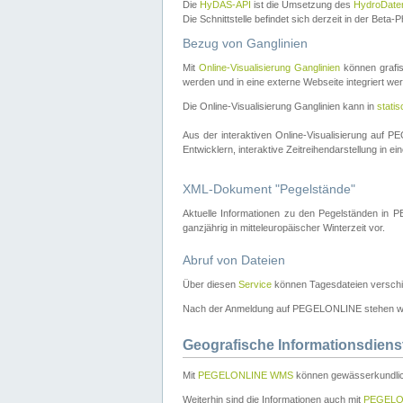
Die
HyDAS-API
ist die Umsetzung des
HydroDate
Die Schnittstelle befindet sich derzeit in der Bet
Bezug von Ganglinien
Mit
Online-Visualisierung Ganglinien
können grafis
werden und in eine externe Webseite integriert wer
Die Online-Visualisierung Ganglinien kann in
stati
Aus der interaktiven Online-Visualisierung auf
Entwicklern, interaktive Zeitreihendarstellung in 
XML-Dokument "Pegelstände"
Aktuelle Informationen zu den Pegelständen i
ganzjährig in mitteleuropäischer Winterzeit vor.
Abruf von Dateien
Über diesen
Service
können Tagesdateien verschi
Nach der Anmeldung auf PEGELONLINE stehen wei
Geografische Informationsdiens
Mit
PEGELONLINE WMS
können gewässerkundlic
Weiterhin sind die Informationen auch mit
PEGELO