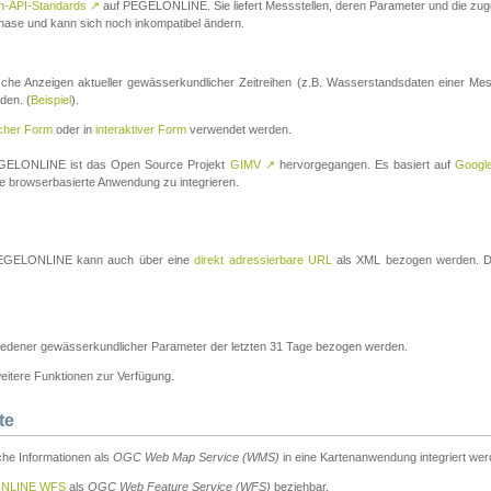
n-API-Standards
↗
auf PEGELONLINE. Sie liefert Messstellen, deren Parameter und die z
a-Phase und kann sich noch inkompatibel ändern.
che Anzeigen aktueller gewässerkundlicher Zeitreihen (z.B. Wasserstandsdaten einer Mes
den. (
Beispiel
).
scher Form
oder in
interaktiver Form
verwendet werden.
 PEGELONLINE ist das Open Source Projekt
GIMV
↗
hervorgegangen. Es basiert auf
Googl
eine browserbasierte Anwendung zu integrieren.
n PEGELONLINE kann auch über eine
direkt adressierbare URL
als XML bezogen werden. Die
edener gewässerkundlicher Parameter der letzten 31 Tage bezogen werden.
tere Funktionen zur Verfügung.
te
he Informationen als
OGC Web Map Service (WMS)
in eine Kartenanwendung integriert wer
NLINE WFS
als
OGC Web Feature Service (WFS)
beziehbar.