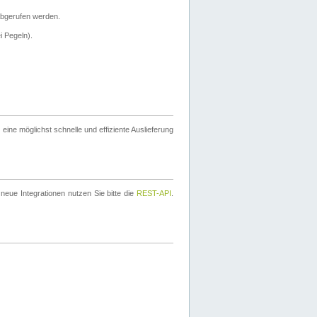
bgerufen werden.
i Pegeln).
ine möglichst schnelle und effiziente Auslieferung
eue Integrationen nutzen Sie bitte die
REST-API
.