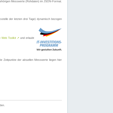
ugehörigen Messwerte (Rohdaten) im JSON-Format.
sstelle der letzten drei Tage) dynamisch bezogen
e Web Toolkit
↗
und erlaubt
 Zeitpunkte der aktuellen Messwerte liegen hier
den.