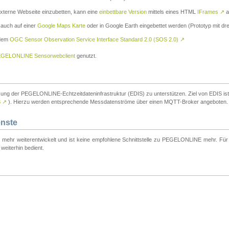
externe Webseite einzubetten, kann eine
einbettbare Version
mittels eines HTML
IFrames
↗
a
 auch auf einer
Google Maps Karte
oder in Google Earth eingebettet werden (Prototyp mit dre
 dem
OGC Sensor Observation Service Interface Standard 2.0 (SOS 2.0)
↗
GELONLINE Sensorwebclient
genutzt.
tzung der PEGELONLINE-Echtzeitdateninfrastruktur (EDIS) zu unterstützen. Ziel von EDIS ist e
S
↗
). Hierzu werden entsprechende Messdatenströme über einen MQTT-Broker angeboten.
enste
t mehr weiterentwickelt und ist keine empfohlene Schnittstelle zu PEGELONLINE mehr. Für n
weiterhin bedient.