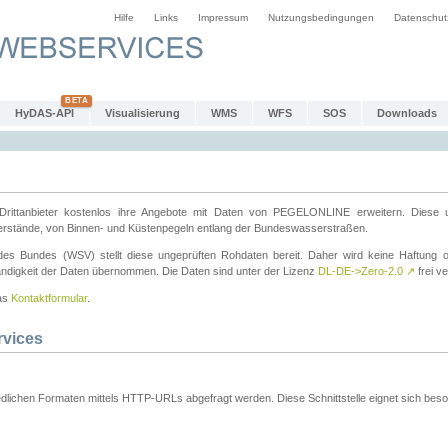
Hilfe
Links
Impressum
Nutzungsbedingungen
Datenschut
HyDAS-API
Visualisierung
WMS
WFS
SOS
Downloads
ttanbieter kostenlos ihre Angebote mit Daten von PEGELONLINE erweitern. Diese u
erstände, von Binnen- und Küstenpegeln entlang der Bundeswasserstraßen.
es Bundes (WSV) stellt diese ungeprüften Rohdaten bereit. Daher wird keine Haftung oder
ständigkeit der Daten übernommen. Die Daten sind unter der Lizenz
DL-DE->Zero-2.0
↗
frei ve
das
Kontaktformular
.
rvices
dlichen Formaten mittels HTTP-URLs abgefragt werden. Diese Schnittstelle eignet sich besond