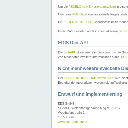
Um die
PEGELONLINE Kartendarstellung
in eine 
Über eine
KML-Datei
können aktuelle Pegelstände
Die
PEGELONLINE SOS
Schnittstelle basiert auf
Diese Daten werden auch zur Visualisierung im
PE
EDIS Dict-API
Die
Dict-API
ist ein zentraler Baustein, um die Nu
von Messdaten (weitere Informationen siehe:
EDI
Nicht mehr weiterentwickelte Di
Der
PEGELONLINE SOAP Webservice
wird nich
Bestehende Integrationen werden bis auf Weiteres 
Entwurf und Implementierung
EES GmbH
Sektor F, Wirtschaftsgebäude Aufg.re, 3. OG
Westhafenstraße 1
13353 Berlin
www.ees-gmbh.de
↗