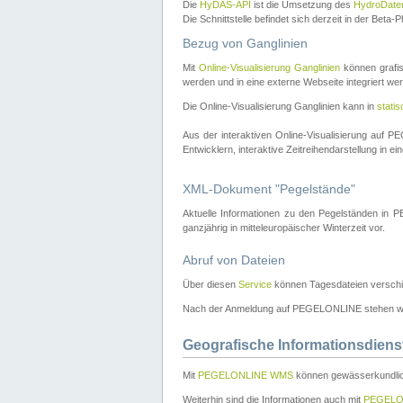
Die
HyDAS-API
ist die Umsetzung des
HydroDate
Die Schnittstelle befindet sich derzeit in der Bet
Bezug von Ganglinien
Mit
Online-Visualisierung Ganglinien
können grafis
werden und in eine externe Webseite integriert wer
Die Online-Visualisierung Ganglinien kann in
stati
Aus der interaktiven Online-Visualisierung auf
Entwicklern, interaktive Zeitreihendarstellung in 
XML-Dokument "Pegelstände"
Aktuelle Informationen zu den Pegelständen i
ganzjährig in mitteleuropäischer Winterzeit vor.
Abruf von Dateien
Über diesen
Service
können Tagesdateien verschi
Nach der Anmeldung auf PEGELONLINE stehen wei
Geografische Informationsdiens
Mit
PEGELONLINE WMS
können gewässerkundlic
Weiterhin sind die Informationen auch mit
PEGELO