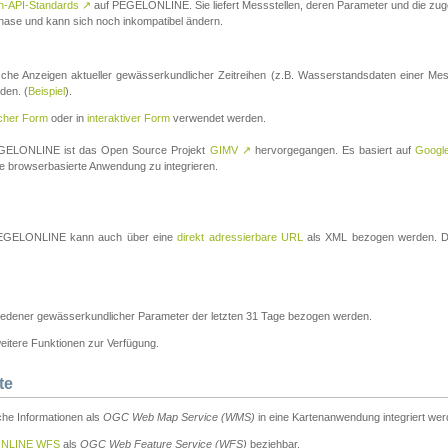
n-API-Standards
↗
auf PEGELONLINE. Sie liefert Messstellen, deren Parameter und die z
a-Phase und kann sich noch inkompatibel ändern.
che Anzeigen aktueller gewässerkundlicher Zeitreihen (z.B. Wasserstandsdaten einer Mes
den. (
Beispiel
).
scher Form
oder in
interaktiver Form
verwendet werden.
 PEGELONLINE ist das Open Source Projekt
GIMV
↗
hervorgegangen. Es basiert auf
Googl
eine browserbasierte Anwendung zu integrieren.
n PEGELONLINE kann auch über eine
direkt adressierbare URL
als XML bezogen werden. Die
edener gewässerkundlicher Parameter der letzten 31 Tage bezogen werden.
tere Funktionen zur Verfügung.
te
he Informationen als
OGC Web Map Service (WMS)
in eine Kartenanwendung integriert wer
NLINE WFS
als
OGC Web Feature Service (WFS)
beziehbar.