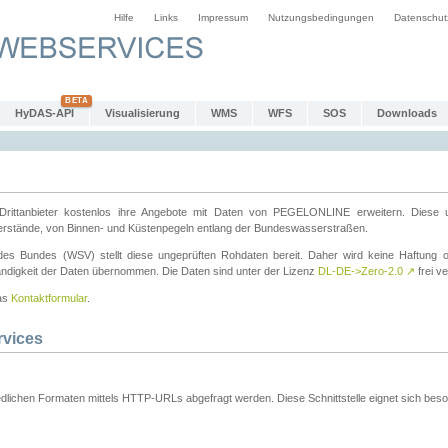
Hilfe
Links
Impressum
Nutzungsbedingungen
Datenschut
HyDAS-API
Visualisierung
WMS
WFS
SOS
Downloads
ttanbieter kostenlos ihre Angebote mit Daten von PEGELONLINE erweitern. Diese u
erstände, von Binnen- und Küstenpegeln entlang der Bundeswasserstraßen.
es Bundes (WSV) stellt diese ungeprüften Rohdaten bereit. Daher wird keine Haftung oder
ständigkeit der Daten übernommen. Die Daten sind unter der Lizenz
DL-DE->Zero-2.0
↗
frei ve
das
Kontaktformular
.
rvices
dlichen Formaten mittels HTTP-URLs abgefragt werden. Diese Schnittstelle eignet sich besond