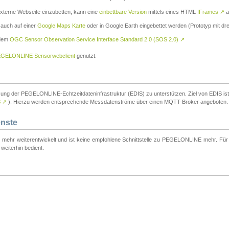
externe Webseite einzubetten, kann eine
einbettbare Version
mittels eines HTML
IFrames
↗
a
 auch auf einer
Google Maps Karte
oder in Google Earth eingebettet werden (Prototyp mit dre
 dem
OGC Sensor Observation Service Interface Standard 2.0 (SOS 2.0)
↗
GELONLINE Sensorwebclient
genutzt.
tzung der PEGELONLINE-Echtzeitdateninfrastruktur (EDIS) zu unterstützen. Ziel von EDIS ist e
S
↗
). Hierzu werden entsprechende Messdatenströme über einen MQTT-Broker angeboten.
enste
t mehr weiterentwickelt und ist keine empfohlene Schnittstelle zu PEGELONLINE mehr. Für n
weiterhin bedient.