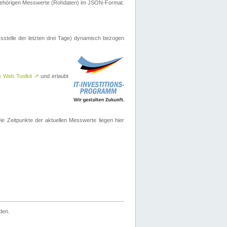
ugehörigen Messwerte (Rohdaten) im JSON-Format.
sstelle der letzten drei Tage) dynamisch bezogen
e Web Toolkit
↗
und erlaubt
 Zeitpunkte der aktuellen Messwerte liegen hier
den.