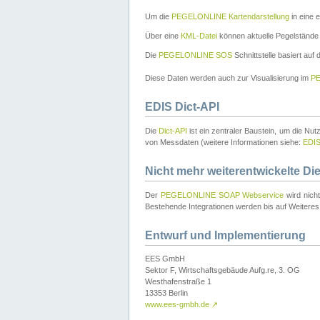
Um die
PEGELONLINE Kartendarstellung
in eine 
Über eine
KML-Datei
können aktuelle Pegelstände
Die
PEGELONLINE SOS
Schnittstelle basiert auf
Diese Daten werden auch zur Visualisierung im
PE
EDIS Dict-API
Die
Dict-API
ist ein zentraler Baustein, um die Nu
von Messdaten (weitere Informationen siehe:
EDI
Nicht mehr weiterentwickelte Di
Der
PEGELONLINE SOAP Webservice
wird nich
Bestehende Integrationen werden bis auf Weiteres 
Entwurf und Implementierung
EES GmbH
Sektor F, Wirtschaftsgebäude Aufg.re, 3. OG
Westhafenstraße 1
13353 Berlin
www.ees-gmbh.de
↗