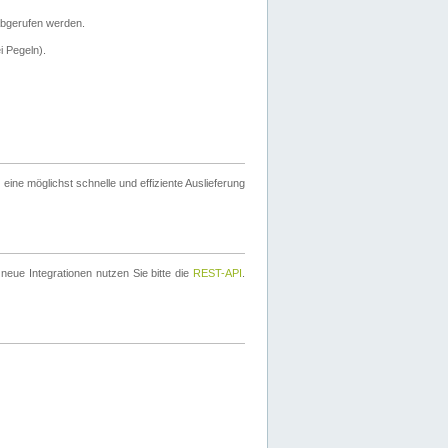
bgerufen werden.
i Pegeln).
ine möglichst schnelle und effiziente Auslieferung
eue Integrationen nutzen Sie bitte die
REST-API
.