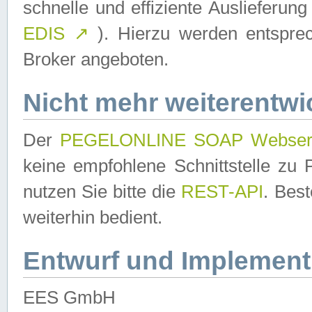
schnelle und effiziente Auslieferun
EDIS
↗
). Hierzu werden entspr
Broker angeboten.
Nicht mehr weiterentwi
Der
PEGELONLINE SOAP Webser
keine empfohlene Schnittstelle z
nutzen Sie bitte die
REST-API
. Bes
weiterhin bedient.
Entwurf und Implement
EES GmbH