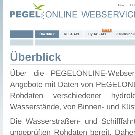
Hilfe
Lin
Überblick
REST-API
HyDAS-API
Visualisieru
Überblick
Über die PEGELONLINE-Webservic
Angebote mit Daten von PEGELONLI
Rohdaten verschiedener hydro
Wasserstände, von Binnen- und Küs
Die Wasserstraßen- und Schifffahr
ungeprüften Rohdaten bereit. Daher