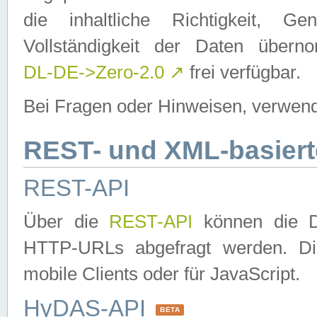
die inhaltliche Richtigkeit, Gen
Vollständigkeit der Daten über
DL-DE->Zero-2.0
↗
frei verfügbar.
Bei Fragen oder Hinweisen, verwend
REST- und XML-basiert
REST-API
Über die
REST-API
können die Da
HTTP-URLs abgefragt werden. Dies
mobile Clients oder für JavaScript.
HyDAS-API
BETA