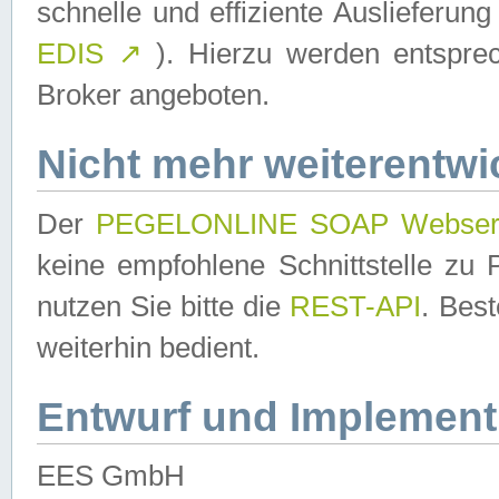
schnelle und effiziente Auslieferun
EDIS
↗
). Hierzu werden entspr
Broker angeboten.
Nicht mehr weiterentwi
Der
PEGELONLINE SOAP Webser
keine empfohlene Schnittstelle z
nutzen Sie bitte die
REST-API
. Bes
weiterhin bedient.
Entwurf und Implement
EES GmbH