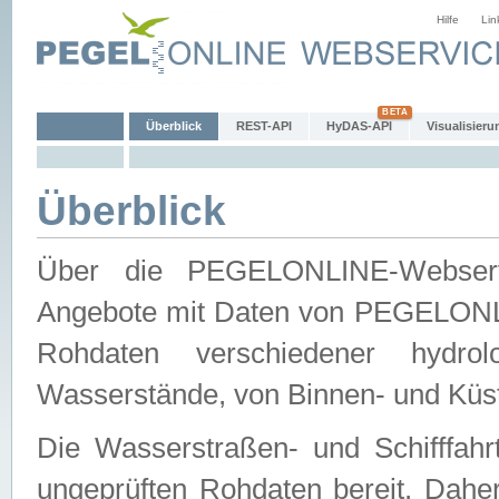
Hilfe
Lin
Überblick
REST-API
HyDAS-API
Visualisieru
Überblick
Über die PEGELONLINE-Webservic
Angebote mit Daten von PEGELONLI
Rohdaten verschiedener hydro
Wasserstände, von Binnen- und Küs
Die Wasserstraßen- und Schifffahr
ungeprüften Rohdaten bereit. Daher