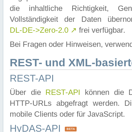
die inhaltliche Richtigkeit, Gen
Vollständigkeit der Daten über
DL-DE->Zero-2.0
↗
frei verfügbar.
Bei Fragen oder Hinweisen, verwend
REST- und XML-basiert
REST-API
Über die
REST-API
können die Da
HTTP-URLs abgefragt werden. Dies
mobile Clients oder für JavaScript.
HyDAS-API
BETA