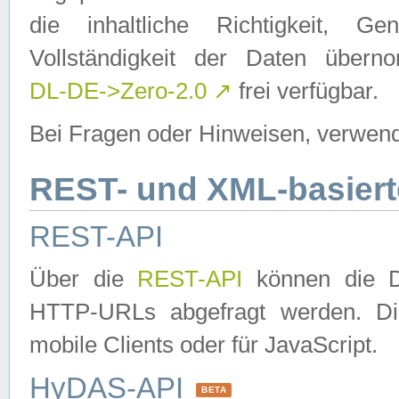
die inhaltliche Richtigkeit, Gen
Vollständigkeit der Daten über
DL-DE->Zero-2.0
↗
frei verfügbar.
Bei Fragen oder Hinweisen, verwend
REST- und XML-basiert
REST-API
Über die
REST-API
können die Da
HTTP-URLs abgefragt werden. Dies
mobile Clients oder für JavaScript.
HyDAS-API
BETA