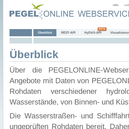
Hilfe
Lin
Überblick
REST-API
HyDAS-API
Visualisieru
Überblick
Über die PEGELONLINE-Webservic
Angebote mit Daten von PEGELONLI
Rohdaten verschiedener hydro
Wasserstände, von Binnen- und Küs
Die Wasserstraßen- und Schifffahr
ungeprüften Rohdaten bereit. Daher