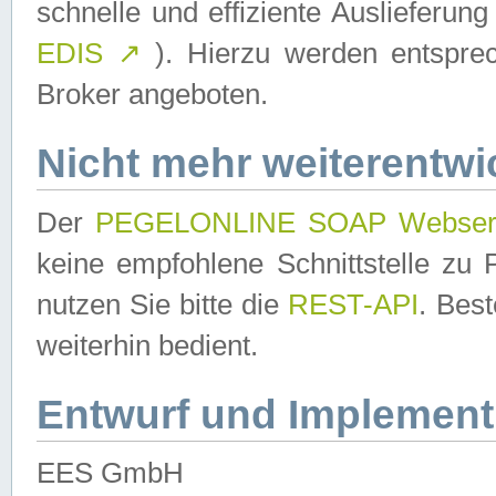
schnelle und effiziente Auslieferun
EDIS
↗
). Hierzu werden entspr
Broker angeboten.
Nicht mehr weiterentwi
Der
PEGELONLINE SOAP Webser
keine empfohlene Schnittstelle z
nutzen Sie bitte die
REST-API
. Bes
weiterhin bedient.
Entwurf und Implement
EES GmbH