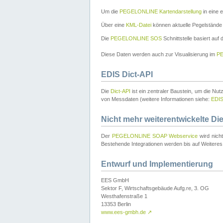
Um die
PEGELONLINE Kartendarstellung
in eine 
Über eine
KML-Datei
können aktuelle Pegelstände
Die
PEGELONLINE SOS
Schnittstelle basiert auf
Diese Daten werden auch zur Visualisierung im
PE
EDIS Dict-API
Die
Dict-API
ist ein zentraler Baustein, um die Nu
von Messdaten (weitere Informationen siehe:
EDI
Nicht mehr weiterentwickelte Di
Der
PEGELONLINE SOAP Webservice
wird nich
Bestehende Integrationen werden bis auf Weiteres 
Entwurf und Implementierung
EES GmbH
Sektor F, Wirtschaftsgebäude Aufg.re, 3. OG
Westhafenstraße 1
13353 Berlin
www.ees-gmbh.de
↗