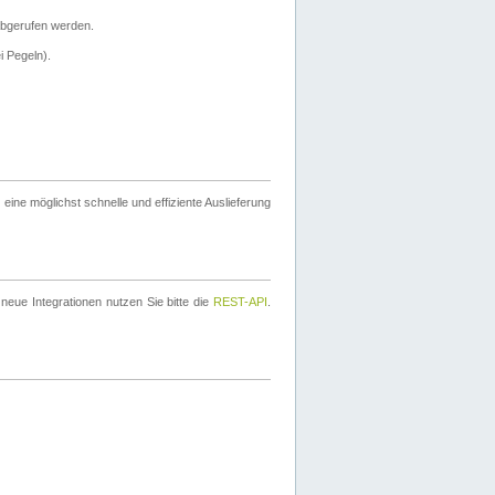
bgerufen werden.
i Pegeln).
ine möglichst schnelle und effiziente Auslieferung
eue Integrationen nutzen Sie bitte die
REST-API
.