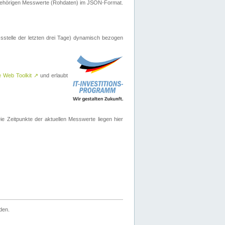
ugehörigen Messwerte (Rohdaten) im JSON-Format.
sstelle der letzten drei Tage) dynamisch bezogen
e Web Toolkit
↗
und erlaubt
 Zeitpunkte der aktuellen Messwerte liegen hier
den.