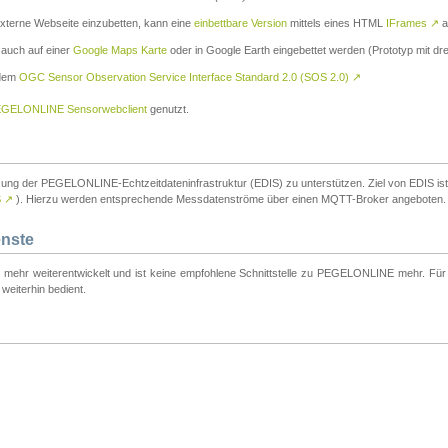
externe Webseite einzubetten, kann eine
einbettbare Version
mittels eines HTML
IFrames
↗
a
 auch auf einer
Google Maps Karte
oder in Google Earth eingebettet werden (Prototyp mit dre
 dem
OGC Sensor Observation Service Interface Standard 2.0 (SOS 2.0)
↗
GELONLINE Sensorwebclient
genutzt.
tzung der PEGELONLINE-Echtzeitdateninfrastruktur (EDIS) zu unterstützen. Ziel von EDIS ist e
S
↗
). Hierzu werden entsprechende Messdatenströme über einen MQTT-Broker angeboten.
enste
t mehr weiterentwickelt und ist keine empfohlene Schnittstelle zu PEGELONLINE mehr. Für n
weiterhin bedient.