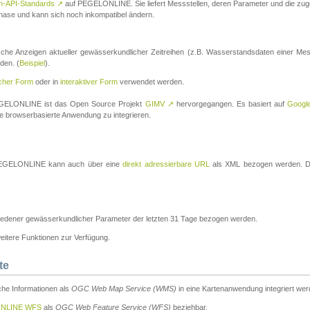
n-API-Standards
↗
auf PEGELONLINE. Sie liefert Messstellen, deren Parameter und die z
a-Phase und kann sich noch inkompatibel ändern.
che Anzeigen aktueller gewässerkundlicher Zeitreihen (z.B. Wasserstandsdaten einer Mes
den. (
Beispiel
).
scher Form
oder in
interaktiver Form
verwendet werden.
 PEGELONLINE ist das Open Source Projekt
GIMV
↗
hervorgegangen. Es basiert auf
Googl
eine browserbasierte Anwendung zu integrieren.
n PEGELONLINE kann auch über eine
direkt adressierbare URL
als XML bezogen werden. Die
edener gewässerkundlicher Parameter der letzten 31 Tage bezogen werden.
tere Funktionen zur Verfügung.
te
he Informationen als
OGC Web Map Service (WMS)
in eine Kartenanwendung integriert wer
NLINE WFS
als
OGC Web Feature Service (WFS)
beziehbar.