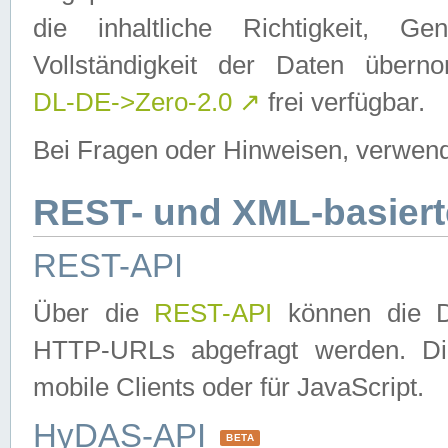
die inhaltliche Richtigkeit, Gen
Vollständigkeit der Daten über
DL-DE->Zero-2.0
↗
frei verfügbar.
Bei Fragen oder Hinweisen, verwend
REST- und XML-basiert
REST-API
Über die
REST-API
können die Da
HTTP-URLs abgefragt werden. Dies
mobile Clients oder für JavaScript.
HyDAS-API
BETA