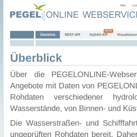
Hilfe
Lin
Überblick
REST-API
HyDAS-API
Visualisieru
Überblick
Über die PEGELONLINE-Webservic
Angebote mit Daten von PEGELONLI
Rohdaten verschiedener hydro
Wasserstände, von Binnen- und Küs
Die Wasserstraßen- und Schifffahr
ungeprüften Rohdaten bereit. Daher