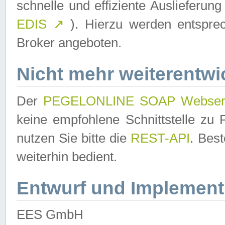
schnelle und effiziente Auslieferun
EDIS
↗
). Hierzu werden entspr
Broker angeboten.
Nicht mehr weiterentwi
Der
PEGELONLINE SOAP Webser
keine empfohlene Schnittstelle z
nutzen Sie bitte die
REST-API
. Bes
weiterhin bedient.
Entwurf und Implement
EES GmbH