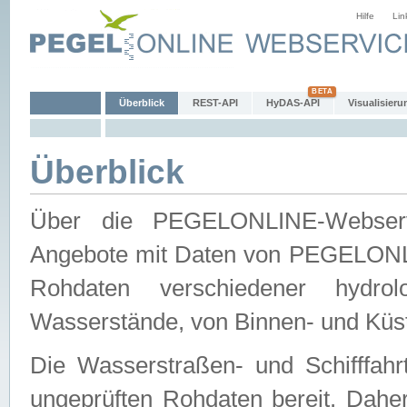
Hilfe
Lin
Überblick
REST-API
HyDAS-API
Visualisieru
Überblick
Über die PEGELONLINE-Webservic
Angebote mit Daten von PEGELONLI
Rohdaten verschiedener hydro
Wasserstände, von Binnen- und Küs
Die Wasserstraßen- und Schifffahr
ungeprüften Rohdaten bereit. Daher