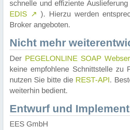
schnelle und effiziente Auslieferun
EDIS
↗
). Hierzu werden entspr
Broker angeboten.
Nicht mehr weiterentwi
Der
PEGELONLINE SOAP Webser
keine empfohlene Schnittstelle z
nutzen Sie bitte die
REST-API
. Bes
weiterhin bedient.
Entwurf und Implement
EES GmbH