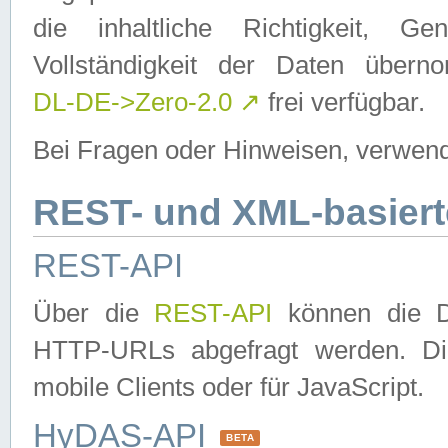
die inhaltliche Richtigkeit, Gen
Vollständigkeit der Daten über
DL-DE->Zero-2.0
↗
frei verfügbar.
Bei Fragen oder Hinweisen, verwend
REST- und XML-basiert
REST-API
Über die
REST-API
können die Da
HTTP-URLs abgefragt werden. Dies
mobile Clients oder für JavaScript.
HyDAS-API
BETA