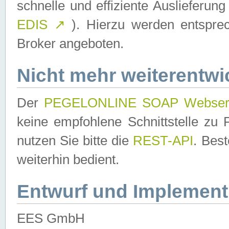
schnelle und effiziente Auslieferun
EDIS
↗
). Hierzu werden entspr
Broker angeboten.
Nicht mehr weiterentwi
Der
PEGELONLINE SOAP Webser
keine empfohlene Schnittstelle z
nutzen Sie bitte die
REST-API
. Bes
weiterhin bedient.
Entwurf und Implement
EES GmbH