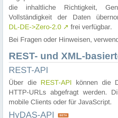
die inhaltliche Richtigkeit, Gen
Vollständigkeit der Daten über
DL-DE->Zero-2.0
↗
frei verfügbar.
Bei Fragen oder Hinweisen, verwend
REST- und XML-basiert
REST-API
Über die
REST-API
können die Da
HTTP-URLs abgefragt werden. Dies
mobile Clients oder für JavaScript.
HyDAS-API
BETA