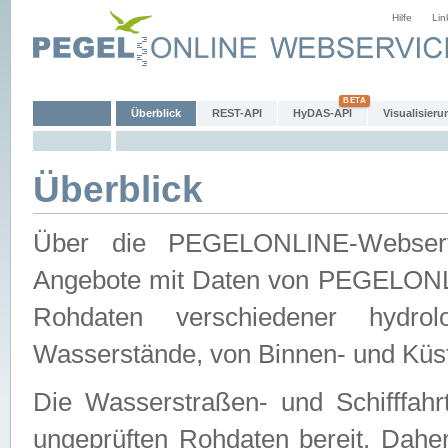
Hilfe
Lin
Überblick
REST-API
HyDAS-API
Visualisieru
Überblick
Über die PEGELONLINE-Webservic
Angebote mit Daten von PEGELONLI
Rohdaten verschiedener hydro
Wasserstände, von Binnen- und Küs
Die Wasserstraßen- und Schifffahr
ungeprüften Rohdaten bereit. Daher