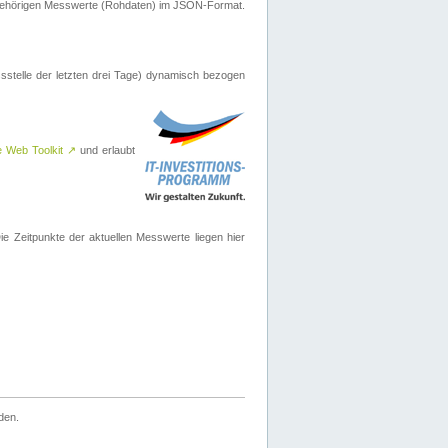
ugehörigen Messwerte (Rohdaten) im JSON-Format.
sstelle der letzten drei Tage) dynamisch bezogen
e Web Toolkit
↗
und erlaubt
 Zeitpunkte der aktuellen Messwerte liegen hier
den.