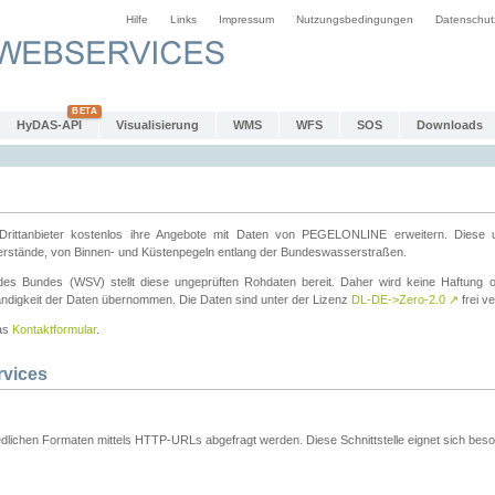
Hilfe
Links
Impressum
Nutzungsbedingungen
Datenschut
HyDAS-API
Visualisierung
WMS
WFS
SOS
Downloads
ttanbieter kostenlos ihre Angebote mit Daten von PEGELONLINE erweitern. Diese u
erstände, von Binnen- und Küstenpegeln entlang der Bundeswasserstraßen.
es Bundes (WSV) stellt diese ungeprüften Rohdaten bereit. Daher wird keine Haftung oder
ständigkeit der Daten übernommen. Die Daten sind unter der Lizenz
DL-DE->Zero-2.0
↗
frei ve
das
Kontaktformular
.
rvices
dlichen Formaten mittels HTTP-URLs abgefragt werden. Diese Schnittstelle eignet sich besond