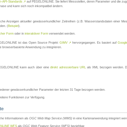
n-API-Standards
↗
auf PEGELONLINE. Sie liefert Messstellen, deren Parameter und die z
a-Phase und kann sich noch inkompatibel ändern.
che Anzeigen aktueller gewässerkundlicher Zeitreihen (z.B. Wasserstandsdaten einer Mes
den. (
Beispiel
).
scher Form
oder in
interaktiver Form
verwendet werden.
 PEGELONLINE ist das Open Source Projekt
GIMV
↗
hervorgegangen. Es basiert auf
Googl
eine browserbasierte Anwendung zu integrieren.
n PEGELONLINE kann auch über eine
direkt adressierbare URL
als XML bezogen werden. Die
edener gewässerkundlicher Parameter der letzten 31 Tage bezogen werden.
tere Funktionen zur Verfügung.
te
he Informationen als
OGC Web Map Service (WMS)
in eine Kartenanwendung integriert wer
NLINE WFS
als
OGC Web Feature Service (WFS)
beziehbar.