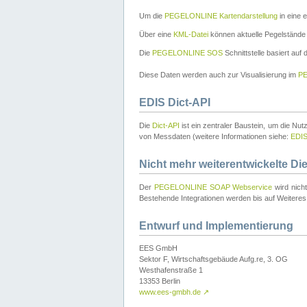
Um die
PEGELONLINE Kartendarstellung
in eine 
Über eine
KML-Datei
können aktuelle Pegelstände
Die
PEGELONLINE SOS
Schnittstelle basiert auf
Diese Daten werden auch zur Visualisierung im
PE
EDIS Dict-API
Die
Dict-API
ist ein zentraler Baustein, um die Nu
von Messdaten (weitere Informationen siehe:
EDI
Nicht mehr weiterentwickelte Di
Der
PEGELONLINE SOAP Webservice
wird nich
Bestehende Integrationen werden bis auf Weiteres 
Entwurf und Implementierung
EES GmbH
Sektor F, Wirtschaftsgebäude Aufg.re, 3. OG
Westhafenstraße 1
13353 Berlin
www.ees-gmbh.de
↗