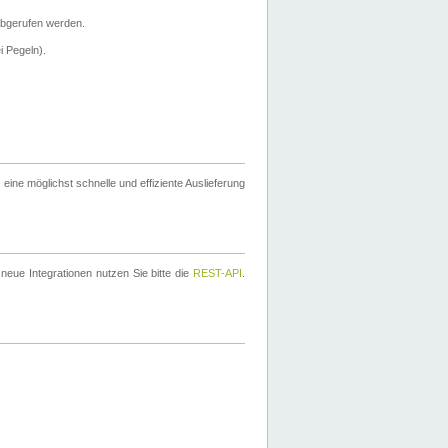
bgerufen werden.
i Pegeln).
ine möglichst schnelle und effiziente Auslieferung
eue Integrationen nutzen Sie bitte die
REST-API
.