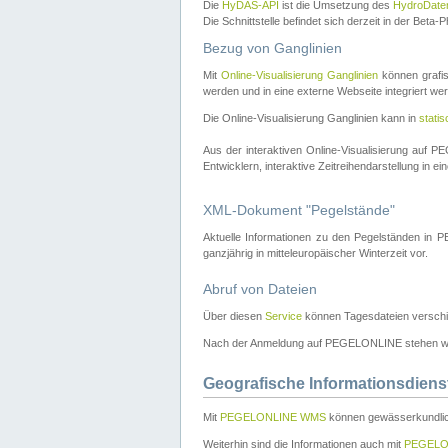
Die
HyDAS-API
ist die Umsetzung des
HydroDate
Die Schnittstelle befindet sich derzeit in der Bet
Bezug von Ganglinien
Mit
Online-Visualisierung Ganglinien
können grafis
werden und in eine externe Webseite integriert wer
Die Online-Visualisierung Ganglinien kann in
stati
Aus der interaktiven Online-Visualisierung auf
Entwicklern, interaktive Zeitreihendarstellung in 
XML-Dokument "Pegelstände"
Aktuelle Informationen zu den Pegelständen i
ganzjährig in mitteleuropäischer Winterzeit vor.
Abruf von Dateien
Über diesen
Service
können Tagesdateien verschi
Nach der Anmeldung auf PEGELONLINE stehen wei
Geografische Informationsdiens
Mit
PEGELONLINE WMS
können gewässerkundlic
Weiterhin sind die Informationen auch mit
PEGELO