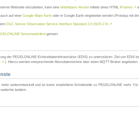
externe Webseite einzubetten, kann eine
einbettbare Version
mittels eines HTML
IFrames
↗
a
 auch auf einer
Google Maps Karte
oder in Google Earth eingebettet werden (Prototyp mit dre
 dem
OGC Sensor Observation Service Interface Standard 2.0 (SOS 2.0)
↗
GELONLINE Sensorwebclient
genutzt.
tzung der PEGELONLINE-Echtzeitdateninfrastruktur (EDIS) zu unterstützen. Ziel von EDIS ist e
S
↗
). Hierzu werden entsprechende Messdatenströme über einen MQTT-Broker angeboten.
enste
t mehr weiterentwickelt und ist keine empfohlene Schnittstelle zu PEGELONLINE mehr. Für n
weiterhin bedient.