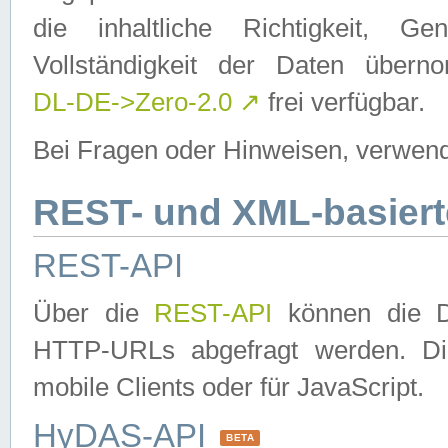
die inhaltliche Richtigkeit, Gen
Vollständigkeit der Daten über
DL-DE->Zero-2.0
↗
frei verfügbar.
Bei Fragen oder Hinweisen, verwend
REST- und XML-basiert
REST-API
Über die
REST-API
können die Da
HTTP-URLs abgefragt werden. Dies
mobile Clients oder für JavaScript.
HyDAS-API
BETA