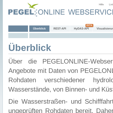
Hilfe
Lin
Überblick
REST-API
HyDAS-API
Visualisieru
Überblick
Über die PEGELONLINE-Webservic
Angebote mit Daten von PEGELONLI
Rohdaten verschiedener hydro
Wasserstände, von Binnen- und Küs
Die Wasserstraßen- und Schifffahr
ungeprüften Rohdaten bereit. Daher