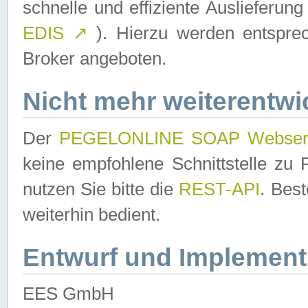
schnelle und effiziente Auslieferun
EDIS
↗
). Hierzu werden entspr
Broker angeboten.
Nicht mehr weiterentwi
Der
PEGELONLINE SOAP Webser
keine empfohlene Schnittstelle z
nutzen Sie bitte die
REST-API
. Bes
weiterhin bedient.
Entwurf und Implement
EES GmbH