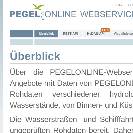
Hilfe
Lin
Überblick
REST-API
HyDAS-API
Visualisieru
Überblick
Über die PEGELONLINE-Webservic
Angebote mit Daten von PEGELONLI
Rohdaten verschiedener hydro
Wasserstände, von Binnen- und Küs
Die Wasserstraßen- und Schifffahr
ungeprüften Rohdaten bereit. Daher