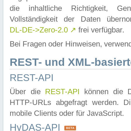
die inhaltliche Richtigkeit, Gen
Vollständigkeit der Daten über
DL-DE->Zero-2.0
↗
frei verfügbar.
Bei Fragen oder Hinweisen, verwend
REST- und XML-basiert
REST-API
Über die
REST-API
können die Da
HTTP-URLs abgefragt werden. Dies
mobile Clients oder für JavaScript.
HyDAS-API
BETA