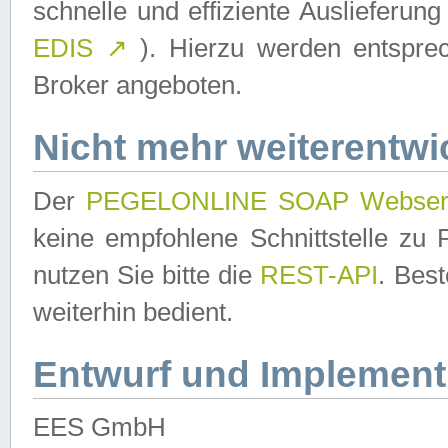
schnelle und effiziente Auslieferun
EDIS
↗
). Hierzu werden entspr
Broker angeboten.
Nicht mehr weiterentwi
Der
PEGELONLINE SOAP Webser
keine empfohlene Schnittstelle z
nutzen Sie bitte die
REST-API
. Bes
weiterhin bedient.
Entwurf und Implement
EES GmbH