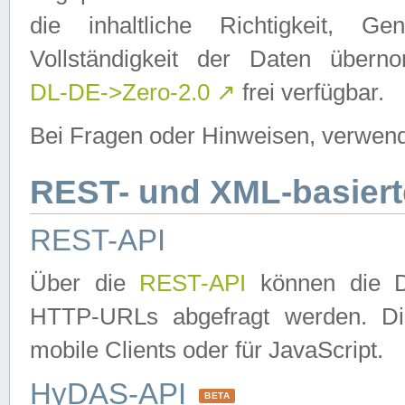
die inhaltliche Richtigkeit, Gen
Vollständigkeit der Daten über
DL-DE->Zero-2.0
↗
frei verfügbar.
Bei Fragen oder Hinweisen, verwend
REST- und XML-basiert
REST-API
Über die
REST-API
können die Da
HTTP-URLs abgefragt werden. Dies
mobile Clients oder für JavaScript.
HyDAS-API
BETA