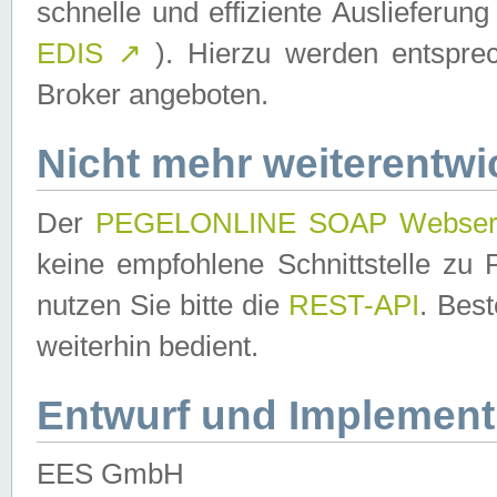
schnelle und effiziente Auslieferun
EDIS
↗
). Hierzu werden entspr
Broker angeboten.
Nicht mehr weiterentwi
Der
PEGELONLINE SOAP Webser
keine empfohlene Schnittstelle z
nutzen Sie bitte die
REST-API
. Bes
weiterhin bedient.
Entwurf und Implement
EES GmbH