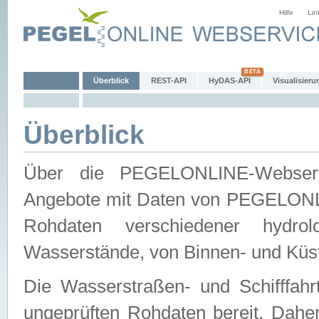
Hilfe
Lin
Überblick
REST-API
HyDAS-API
Visualisieru
Überblick
Über die PEGELONLINE-Webservic
Angebote mit Daten von PEGELONLI
Rohdaten verschiedener hydro
Wasserstände, von Binnen- und Küs
Die Wasserstraßen- und Schifffahr
ungeprüften Rohdaten bereit. Daher