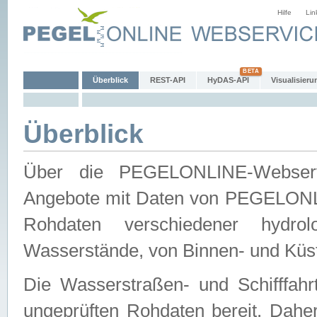
Hilfe
Lin
Überblick
REST-API
HyDAS-API
Visualisieru
Überblick
Über die PEGELONLINE-Webservic
Angebote mit Daten von PEGELONLI
Rohdaten verschiedener hydro
Wasserstände, von Binnen- und Küs
Die Wasserstraßen- und Schifffahr
ungeprüften Rohdaten bereit. Daher