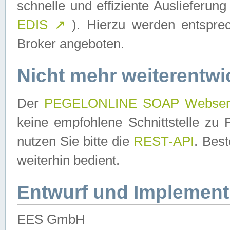
schnelle und effiziente Auslieferun
EDIS
↗
). Hierzu werden entspr
Broker angeboten.
Nicht mehr weiterentwi
Der
PEGELONLINE SOAP Webser
keine empfohlene Schnittstelle z
nutzen Sie bitte die
REST-API
. Bes
weiterhin bedient.
Entwurf und Implement
EES GmbH