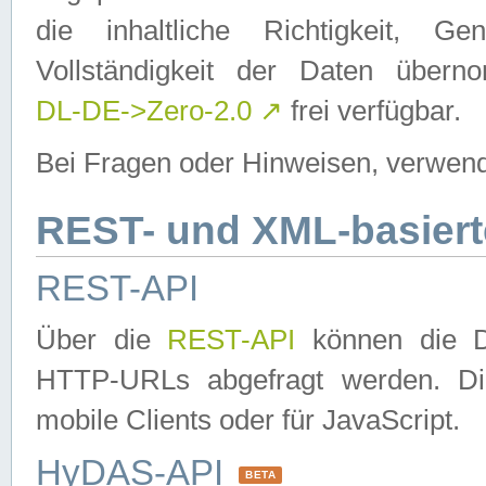
die inhaltliche Richtigkeit, Gen
Vollständigkeit der Daten über
DL-DE->Zero-2.0
↗
frei verfügbar.
Bei Fragen oder Hinweisen, verwend
REST- und XML-basiert
REST-API
Über die
REST-API
können die Da
HTTP-URLs abgefragt werden. Dies
mobile Clients oder für JavaScript.
HyDAS-API
BETA