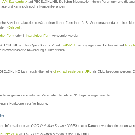
n-API-Standards
↗
auf PEGELONLINE. Sie liefert Messstellen, deren Parameter und die z
a-Phase und kann sich noch inkompatibel ändern.
che Anzeigen aktueller gewässerkundlicher Zeitreihen (z.B. Wasserstandsdaten einer Mes
den. (
Beispiel
).
scher Form
oder in
interaktiver Form
verwendet werden.
 PEGELONLINE ist das Open Source Projekt
GIMV
↗
hervorgegangen. Es basiert auf
Googl
eine browserbasierte Anwendung zu integrieren.
n PEGELONLINE kann auch über eine
direkt adressierbare URL
als XML bezogen werden. Die
edener gewässerkundlicher Parameter der letzten 31 Tage bezogen werden.
tere Funktionen zur Verfügung.
te
he Informationen als
OGC Web Map Service (WMS)
in eine Kartenanwendung integriert wer
NLINE WFS
als
OGC Web Feature Service (WFS)
beziehbar.