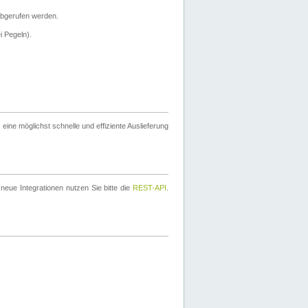
bgerufen werden.
i Pegeln).
ine möglichst schnelle und effiziente Auslieferung
eue Integrationen nutzen Sie bitte die
REST-API
.