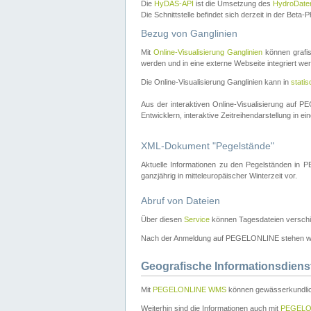
Die
HyDAS-API
ist die Umsetzung des
HydroDate
Die Schnittstelle befindet sich derzeit in der Bet
Bezug von Ganglinien
Mit
Online-Visualisierung Ganglinien
können grafis
werden und in eine externe Webseite integriert wer
Die Online-Visualisierung Ganglinien kann in
stati
Aus der interaktiven Online-Visualisierung auf
Entwicklern, interaktive Zeitreihendarstellung in 
XML-Dokument "Pegelstände"
Aktuelle Informationen zu den Pegelständen i
ganzjährig in mitteleuropäischer Winterzeit vor.
Abruf von Dateien
Über diesen
Service
können Tagesdateien verschi
Nach der Anmeldung auf PEGELONLINE stehen wei
Geografische Informationsdiens
Mit
PEGELONLINE WMS
können gewässerkundlic
Weiterhin sind die Informationen auch mit
PEGELO