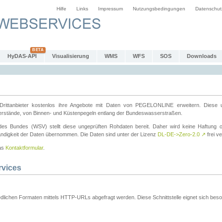
Hilfe
Links
Impressum
Nutzungsbedingungen
Datenschut
HyDAS-API
Visualisierung
WMS
WFS
SOS
Downloads
ttanbieter kostenlos ihre Angebote mit Daten von PEGELONLINE erweitern. Diese u
erstände, von Binnen- und Küstenpegeln entlang der Bundeswasserstraßen.
es Bundes (WSV) stellt diese ungeprüften Rohdaten bereit. Daher wird keine Haftung oder
ständigkeit der Daten übernommen. Die Daten sind unter der Lizenz
DL-DE->Zero-2.0
↗
frei ve
das
Kontaktformular
.
rvices
dlichen Formaten mittels HTTP-URLs abgefragt werden. Diese Schnittstelle eignet sich besond