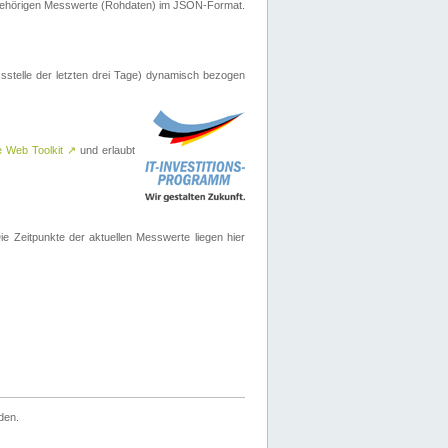
ugehörigen Messwerte (Rohdaten) im JSON-Format.
sstelle der letzten drei Tage) dynamisch bezogen
e Web Toolkit
↗
und erlaubt
 Zeitpunkte der aktuellen Messwerte liegen hier
den.