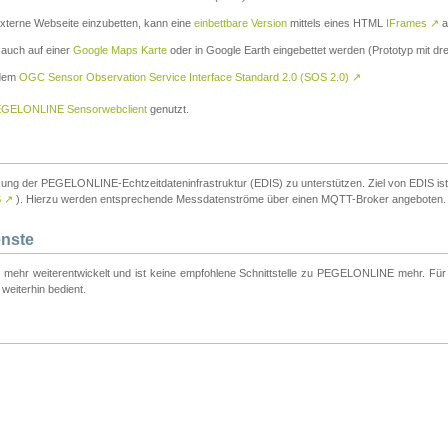
externe Webseite einzubetten, kann eine
einbettbare Version
mittels eines HTML
IFrames
↗
a
 auch auf einer
Google Maps Karte
oder in Google Earth eingebettet werden (Prototyp mit dre
 dem
OGC Sensor Observation Service Interface Standard 2.0 (SOS 2.0)
↗
GELONLINE Sensorwebclient
genutzt.
tzung der PEGELONLINE-Echtzeitdateninfrastruktur (EDIS) zu unterstützen. Ziel von EDIS ist e
S
↗
). Hierzu werden entsprechende Messdatenströme über einen MQTT-Broker angeboten.
enste
t mehr weiterentwickelt und ist keine empfohlene Schnittstelle zu PEGELONLINE mehr. Für n
weiterhin bedient.