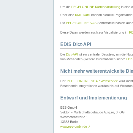
Um die
PEGELONLINE Kartendarstellung
in eine 
Über eine
KML-Datei
können aktuelle Pegelstände
Die
PEGELONLINE SOS
Schnittstelle basiert auf
Diese Daten werden auch zur Visualisierung im
PE
EDIS Dict-API
Die
Dict-API
ist ein zentraler Baustein, um die Nu
von Messdaten (weitere Informationen siehe:
EDI
Nicht mehr weiterentwickelte Di
Der
PEGELONLINE SOAP Webservice
wird nich
Bestehende Integrationen werden bis auf Weiteres 
Entwurf und Implementierung
EES GmbH
Sektor F, Wirtschaftsgebäude Aufg.re, 3. OG
Westhafenstraße 1
13353 Berlin
www.ees-gmbh.de
↗