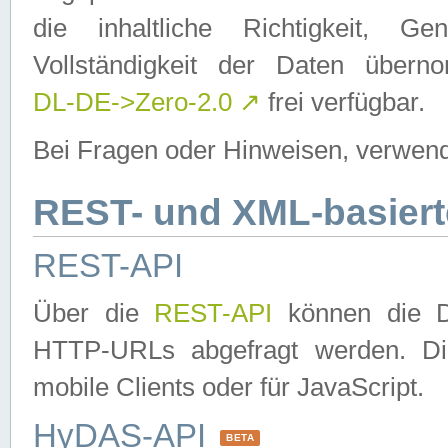
die inhaltliche Richtigkeit, Gen
Vollständigkeit der Daten über
DL-DE->Zero-2.0
↗
frei verfügbar.
Bei Fragen oder Hinweisen, verwend
REST- und XML-basiert
REST-API
Über die
REST-API
können die Da
HTTP-URLs abgefragt werden. Dies
mobile Clients oder für JavaScript.
HyDAS-API
BETA