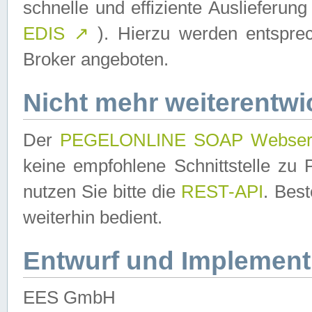
schnelle und effiziente Auslieferun
EDIS
↗
). Hierzu werden entspr
Broker angeboten.
Nicht mehr weiterentwi
Der
PEGELONLINE SOAP Webser
keine empfohlene Schnittstelle z
nutzen Sie bitte die
REST-API
. Bes
weiterhin bedient.
Entwurf und Implement
EES GmbH