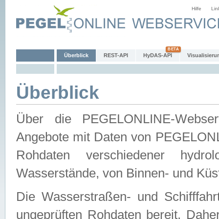
Hilfe
Lin
Überblick
REST-API
HyDAS-API
Visualisieru
Überblick
Über die PEGELONLINE-Webservic
Angebote mit Daten von PEGELONLI
Rohdaten verschiedener hydro
Wasserstände, von Binnen- und Küs
Die Wasserstraßen- und Schifffahr
ungeprüften Rohdaten bereit. Daher