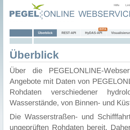
Hilfe
Lin
Überblick
REST-API
HyDAS-API
Visualisieru
Überblick
Über die PEGELONLINE-Webservic
Angebote mit Daten von PEGELONLI
Rohdaten verschiedener hydro
Wasserstände, von Binnen- und Küs
Die Wasserstraßen- und Schifffahr
ungeprüften Rohdaten bereit. Daher