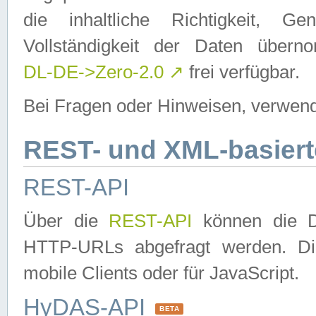
die inhaltliche Richtigkeit, Gen
Vollständigkeit der Daten über
DL-DE->Zero-2.0
↗
frei verfügbar.
Bei Fragen oder Hinweisen, verwend
REST- und XML-basiert
REST-API
Über die
REST-API
können die Da
HTTP-URLs abgefragt werden. Dies
mobile Clients oder für JavaScript.
HyDAS-API
BETA