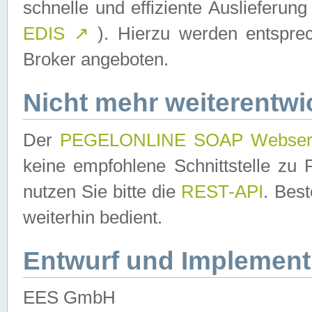
schnelle und effiziente Auslieferun
EDIS
↗
). Hierzu werden entspr
Broker angeboten.
Nicht mehr weiterentwi
Der
PEGELONLINE SOAP Webser
keine empfohlene Schnittstelle z
nutzen Sie bitte die
REST-API
. Bes
weiterhin bedient.
Entwurf und Implement
EES GmbH