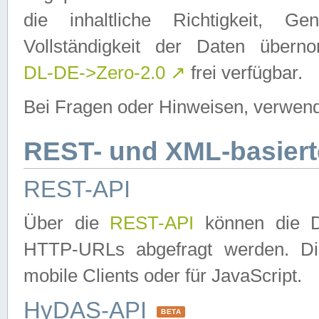
die inhaltliche Richtigkeit, Gen
Vollständigkeit der Daten über
DL-DE->Zero-2.0
↗
frei verfügbar.
Bei Fragen oder Hinweisen, verwend
REST- und XML-basiert
REST-API
Über die
REST-API
können die Da
HTTP-URLs abgefragt werden. Dies
mobile Clients oder für JavaScript.
HyDAS-API
BETA