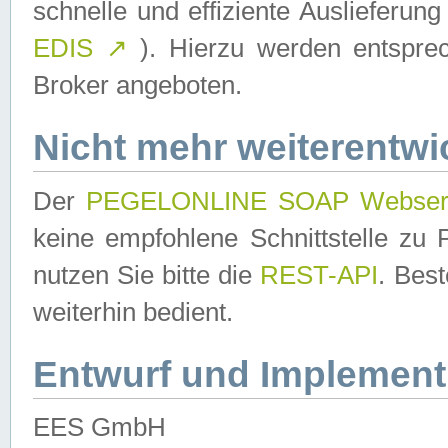
schnelle und effiziente Auslieferun
EDIS
↗
). Hierzu werden entspr
Broker angeboten.
Nicht mehr weiterentwi
Der
PEGELONLINE SOAP Webser
keine empfohlene Schnittstelle z
nutzen Sie bitte die
REST-API
. Bes
weiterhin bedient.
Entwurf und Implement
EES GmbH