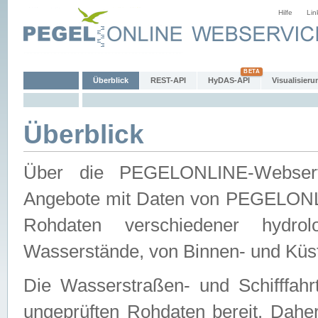
Hilfe
Lin
Überblick
REST-API
HyDAS-API
Visualisieru
Überblick
Über die PEGELONLINE-Webservic
Angebote mit Daten von PEGELONLI
Rohdaten verschiedener hydro
Wasserstände, von Binnen- und Küs
Die Wasserstraßen- und Schifffahr
ungeprüften Rohdaten bereit. Daher