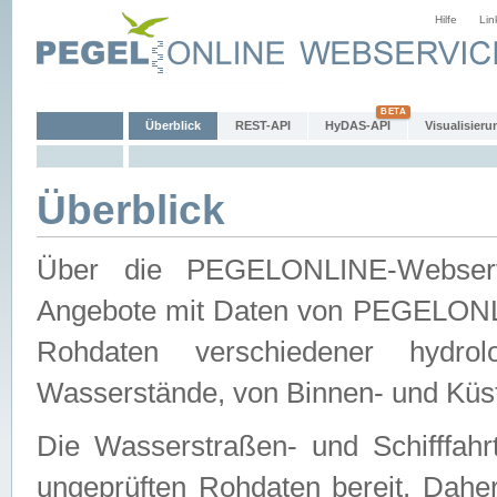
Hilfe
Lin
Überblick
REST-API
HyDAS-API
Visualisieru
Überblick
Über die PEGELONLINE-Webservic
Angebote mit Daten von PEGELONLI
Rohdaten verschiedener hydro
Wasserstände, von Binnen- und Küs
Die Wasserstraßen- und Schifffahr
ungeprüften Rohdaten bereit. Daher