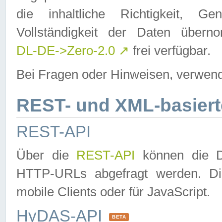
die inhaltliche Richtigkeit, Gen
Vollständigkeit der Daten über
DL-DE->Zero-2.0
↗
frei verfügbar.
Bei Fragen oder Hinweisen, verwend
REST- und XML-basiert
REST-API
Über die
REST-API
können die Da
HTTP-URLs abgefragt werden. Dies
mobile Clients oder für JavaScript.
HyDAS-API
BETA