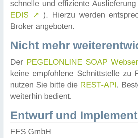
schnelle und effiziente Auslieferun
EDIS
↗
). Hierzu werden entspr
Broker angeboten.
Nicht mehr weiterentwi
Der
PEGELONLINE SOAP Webser
keine empfohlene Schnittstelle z
nutzen Sie bitte die
REST-API
. Bes
weiterhin bedient.
Entwurf und Implement
EES GmbH