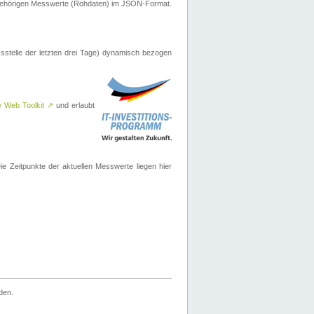
ugehörigen Messwerte (Rohdaten) im JSON-Format.
sstelle der letzten drei Tage) dynamisch bezogen
e Web Toolkit
↗
und erlaubt
 Zeitpunkte der aktuellen Messwerte liegen hier
den.