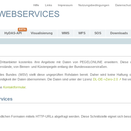
Hilfe
Links
Impressum
Nutzungsbedingungen
Datenschut
HyDAS-API
Visualisierung
WMS
WFS
SOS
Downloads
ttanbieter kostenlos ihre Angebote mit Daten von PEGELONLINE erweitern. Diese u
erstände, von Binnen- und Küstenpegeln entlang der Bundeswasserstraßen.
es Bundes (WSV) stellt diese ungeprüften Rohdaten bereit. Daher wird keine Haftung oder
ständigkeit der Daten übernommen. Die Daten sind unter der Lizenz
DL-DE->Zero-2.0
↗
frei ve
das
Kontaktformular
.
rvices
dlichen Formaten mittels HTTP-URLs abgefragt werden. Diese Schnittstelle eignet sich besond