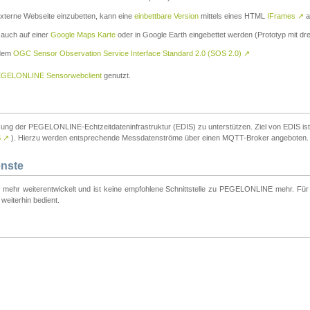
externe Webseite einzubetten, kann eine
einbettbare Version
mittels eines HTML
IFrames
↗
a
 auch auf einer
Google Maps Karte
oder in Google Earth eingebettet werden (Prototyp mit dre
 dem
OGC Sensor Observation Service Interface Standard 2.0 (SOS 2.0)
↗
GELONLINE Sensorwebclient
genutzt.
tzung der PEGELONLINE-Echtzeitdateninfrastruktur (EDIS) zu unterstützen. Ziel von EDIS ist e
S
↗
). Hierzu werden entsprechende Messdatenströme über einen MQTT-Broker angeboten.
enste
t mehr weiterentwickelt und ist keine empfohlene Schnittstelle zu PEGELONLINE mehr. Für n
weiterhin bedient.