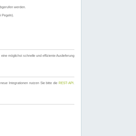
bgerufen werden.
i Pegeln).
ine möglichst schnelle und effiziente Auslieferung
eue Integrationen nutzen Sie bitte die
REST-API
.