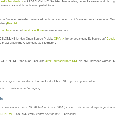
n-API-Standards
↗
auf PEGELONLINE. Sie liefert Messstellen, deren Parameter und die z
a-Phase und kann sich noch inkompatibel ändern.
che Anzeigen aktueller gewässerkundlicher Zeitreihen (z.B. Wasserstandsdaten einer Mes
den. (
Beispiel
).
scher Form
oder in
interaktiver Form
verwendet werden.
 PEGELONLINE ist das Open Source Projekt
GIMV
↗
hervorgegangen. Es basiert auf
Googl
eine browserbasierte Anwendung zu integrieren.
n PEGELONLINE kann auch über eine
direkt adressierbare URL
als XML bezogen werden. Die
edener gewässerkundlicher Parameter der letzten 31 Tage bezogen werden.
tere Funktionen zur Verfügung.
te
he Informationen als
OGC Web Map Service (WMS)
in eine Kartenanwendung integriert wer
NLINE WFS
als
OGC Web Feature Service (WFS)
beziehbar.