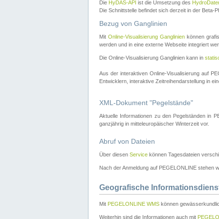
Die
HyDAS-API
ist die Umsetzung des
HydroDate
Die Schnittstelle befindet sich derzeit in der Bet
Bezug von Ganglinien
Mit
Online-Visualisierung Ganglinien
können grafis
werden und in eine externe Webseite integriert wer
Die Online-Visualisierung Ganglinien kann in
stati
Aus der interaktiven Online-Visualisierung auf
Entwicklern, interaktive Zeitreihendarstellung in 
XML-Dokument "Pegelstände"
Aktuelle Informationen zu den Pegelständen i
ganzjährig in mitteleuropäischer Winterzeit vor.
Abruf von Dateien
Über diesen
Service
können Tagesdateien verschi
Nach der Anmeldung auf PEGELONLINE stehen wei
Geografische Informationsdiens
Mit
PEGELONLINE WMS
können gewässerkundlic
Weiterhin sind die Informationen auch mit
PEGELO