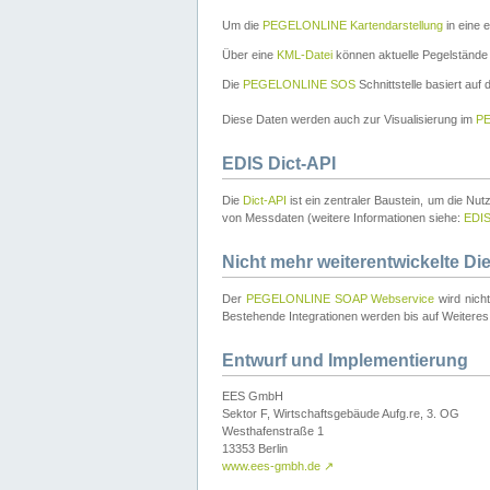
Um die
PEGELONLINE Kartendarstellung
in eine 
Über eine
KML-Datei
können aktuelle Pegelstände
Die
PEGELONLINE SOS
Schnittstelle basiert auf
Diese Daten werden auch zur Visualisierung im
PE
EDIS Dict-API
Die
Dict-API
ist ein zentraler Baustein, um die Nu
von Messdaten (weitere Informationen siehe:
EDI
Nicht mehr weiterentwickelte Di
Der
PEGELONLINE SOAP Webservice
wird nich
Bestehende Integrationen werden bis auf Weiteres 
Entwurf und Implementierung
EES GmbH
Sektor F, Wirtschaftsgebäude Aufg.re, 3. OG
Westhafenstraße 1
13353 Berlin
www.ees-gmbh.de
↗