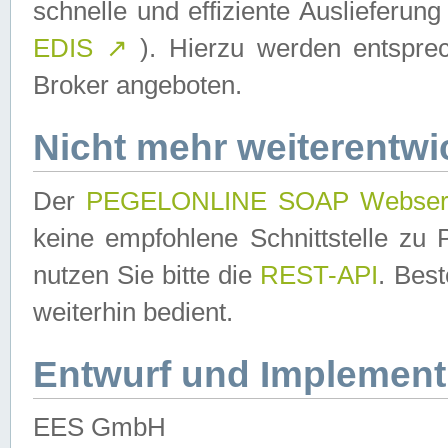
schnelle und effiziente Auslieferun
EDIS
↗
). Hierzu werden entspr
Broker angeboten.
Nicht mehr weiterentwi
Der
PEGELONLINE SOAP Webser
keine empfohlene Schnittstelle z
nutzen Sie bitte die
REST-API
. Bes
weiterhin bedient.
Entwurf und Implement
EES GmbH