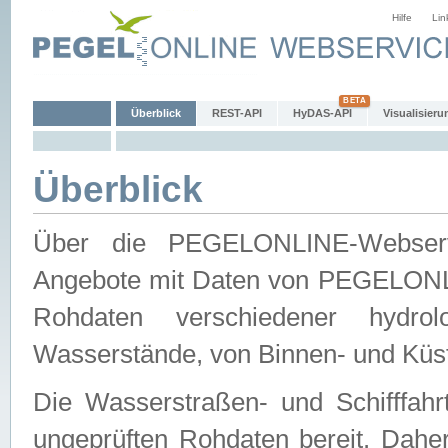
Hilfe
Lin
Überblick
REST-API
HyDAS-API
Visualisieru
Überblick
Über die PEGELONLINE-Webservic
Angebote mit Daten von PEGELONLI
Rohdaten verschiedener hydro
Wasserstände, von Binnen- und Küs
Die Wasserstraßen- und Schifffahr
ungeprüften Rohdaten bereit. Daher