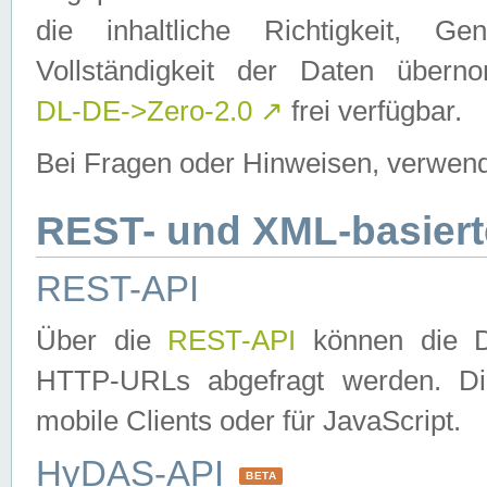
die inhaltliche Richtigkeit, Gen
Vollständigkeit der Daten über
DL-DE->Zero-2.0
↗
frei verfügbar.
Bei Fragen oder Hinweisen, verwend
REST- und XML-basiert
REST-API
Über die
REST-API
können die Da
HTTP-URLs abgefragt werden. Dies
mobile Clients oder für JavaScript.
HyDAS-API
BETA