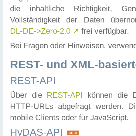
die inhaltliche Richtigkeit, Gen
Vollständigkeit der Daten über
DL-DE->Zero-2.0
↗
frei verfügbar.
Bei Fragen oder Hinweisen, verwend
REST- und XML-basiert
REST-API
Über die
REST-API
können die Da
HTTP-URLs abgefragt werden. Dies
mobile Clients oder für JavaScript.
HyDAS-API
BETA