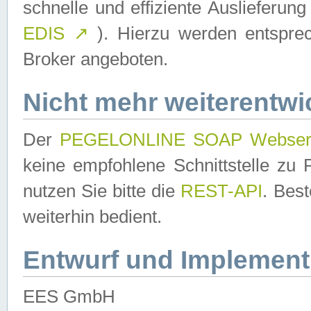
schnelle und effiziente Auslieferun
EDIS
↗
). Hierzu werden entspr
Broker angeboten.
Nicht mehr weiterentwi
Der
PEGELONLINE SOAP Webser
keine empfohlene Schnittstelle z
nutzen Sie bitte die
REST-API
. Bes
weiterhin bedient.
Entwurf und Implement
EES GmbH