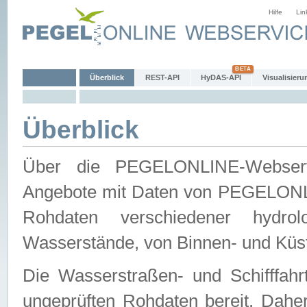
Hilfe
Lin
Überblick
REST-API
HyDAS-API
Visualisieru
Überblick
Über die PEGELONLINE-Webservic
Angebote mit Daten von PEGELONLI
Rohdaten verschiedener hydro
Wasserstände, von Binnen- und Küs
Die Wasserstraßen- und Schifffahr
ungeprüften Rohdaten bereit. Daher