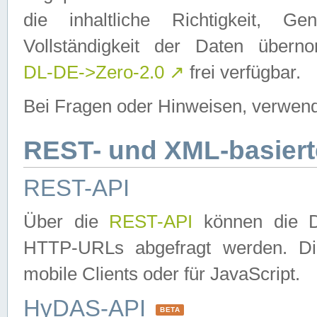
die inhaltliche Richtigkeit, Gen
Vollständigkeit der Daten über
DL-DE->Zero-2.0
↗
frei verfügbar.
Bei Fragen oder Hinweisen, verwend
REST- und XML-basiert
REST-API
Über die
REST-API
können die Da
HTTP-URLs abgefragt werden. Dies
mobile Clients oder für JavaScript.
HyDAS-API
BETA