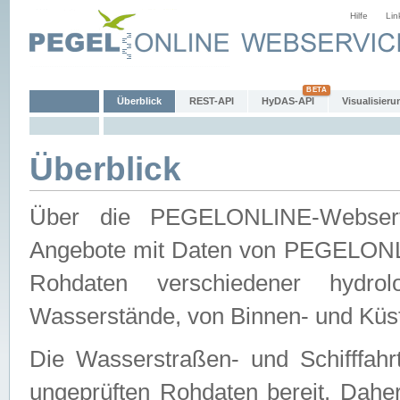
Hilfe
Lin
Überblick
REST-API
HyDAS-API
Visualisieru
Überblick
Über die PEGELONLINE-Webservic
Angebote mit Daten von PEGELONLI
Rohdaten verschiedener hydro
Wasserstände, von Binnen- und Küs
Die Wasserstraßen- und Schifffahr
ungeprüften Rohdaten bereit. Daher