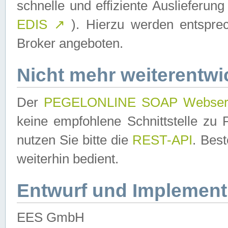
schnelle und effiziente Auslieferun
EDIS
↗
). Hierzu werden entspr
Broker angeboten.
Nicht mehr weiterentwi
Der
PEGELONLINE SOAP Webser
keine empfohlene Schnittstelle z
nutzen Sie bitte die
REST-API
. Bes
weiterhin bedient.
Entwurf und Implement
EES GmbH