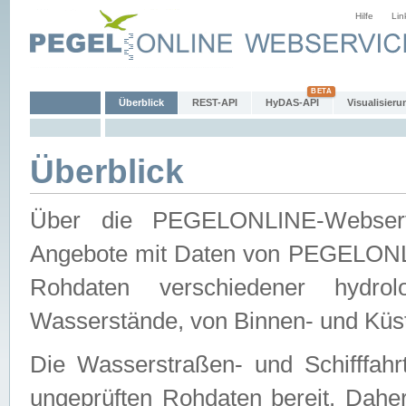
Hilfe
Lin
Überblick
REST-API
HyDAS-API
Visualisieru
Überblick
Über die PEGELONLINE-Webservic
Angebote mit Daten von PEGELONLI
Rohdaten verschiedener hydro
Wasserstände, von Binnen- und Küs
Die Wasserstraßen- und Schifffahr
ungeprüften Rohdaten bereit. Daher