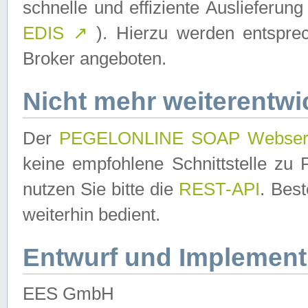
schnelle und effiziente Auslieferun
EDIS
↗
). Hierzu werden entspr
Broker angeboten.
Nicht mehr weiterentwi
Der
PEGELONLINE SOAP Webser
keine empfohlene Schnittstelle z
nutzen Sie bitte die
REST-API
. Bes
weiterhin bedient.
Entwurf und Implement
EES GmbH