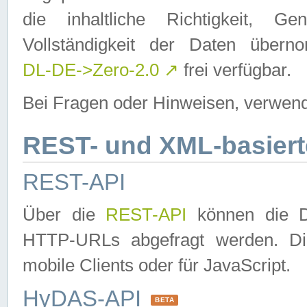
die inhaltliche Richtigkeit, Gen
Vollständigkeit der Daten über
DL-DE->Zero-2.0
↗
frei verfügbar.
Bei Fragen oder Hinweisen, verwend
REST- und XML-basiert
REST-API
Über die
REST-API
können die Da
HTTP-URLs abgefragt werden. Dies
mobile Clients oder für JavaScript.
HyDAS-API
BETA