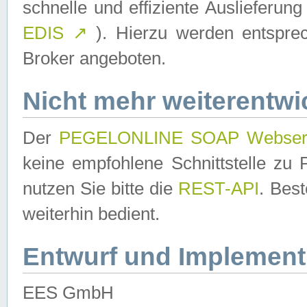
schnelle und effiziente Auslieferun
EDIS
↗
). Hierzu werden entspr
Broker angeboten.
Nicht mehr weiterentwi
Der
PEGELONLINE SOAP Webser
keine empfohlene Schnittstelle z
nutzen Sie bitte die
REST-API
. Bes
weiterhin bedient.
Entwurf und Implement
EES GmbH