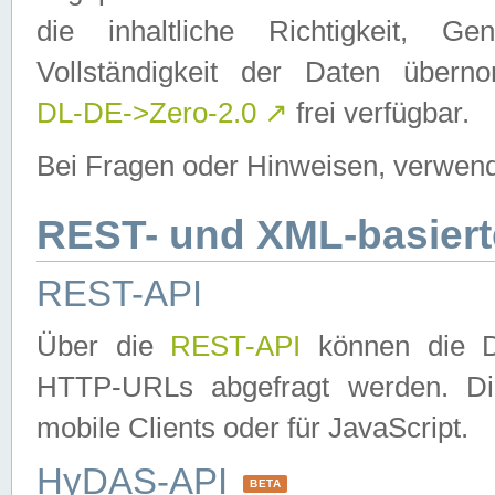
die inhaltliche Richtigkeit, Gen
Vollständigkeit der Daten über
DL-DE->Zero-2.0
↗
frei verfügbar.
Bei Fragen oder Hinweisen, verwend
REST- und XML-basiert
REST-API
Über die
REST-API
können die Da
HTTP-URLs abgefragt werden. Dies
mobile Clients oder für JavaScript.
HyDAS-API
BETA