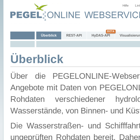
Hilfe
Lin
Überblick
REST-API
HyDAS-API
Visualisieru
Überblick
Über die PEGELONLINE-Webservic
Angebote mit Daten von PEGELONLI
Rohdaten verschiedener hydro
Wasserstände, von Binnen- und Küs
Die Wasserstraßen- und Schifffahr
ungeprüften Rohdaten bereit. Daher