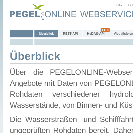
Hilfe
Lin
Überblick
REST-API
HyDAS-API
Visualisieru
Überblick
Über die PEGELONLINE-Webservic
Angebote mit Daten von PEGELONLI
Rohdaten verschiedener hydro
Wasserstände, von Binnen- und Küs
Die Wasserstraßen- und Schifffahr
ungeprüften Rohdaten bereit. Daher