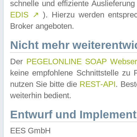
schnelle und effiziente Auslieferun
EDIS
↗
). Hierzu werden entspr
Broker angeboten.
Nicht mehr weiterentwi
Der
PEGELONLINE SOAP Webser
keine empfohlene Schnittstelle z
nutzen Sie bitte die
REST-API
. Bes
weiterhin bedient.
Entwurf und Implement
EES GmbH