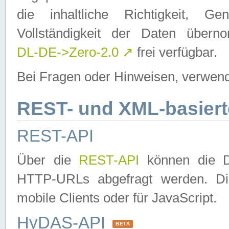
die inhaltliche Richtigkeit, Gen
Vollständigkeit der Daten über
DL-DE->Zero-2.0
↗
frei verfügbar.
Bei Fragen oder Hinweisen, verwend
REST- und XML-basiert
REST-API
Über die
REST-API
können die Da
HTTP-URLs abgefragt werden. Dies
mobile Clients oder für JavaScript.
HyDAS-API
BETA