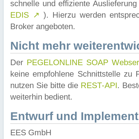
schnelle und effiziente Auslieferun
EDIS
↗
). Hierzu werden entspr
Broker angeboten.
Nicht mehr weiterentwi
Der
PEGELONLINE SOAP Webser
keine empfohlene Schnittstelle z
nutzen Sie bitte die
REST-API
. Bes
weiterhin bedient.
Entwurf und Implement
EES GmbH