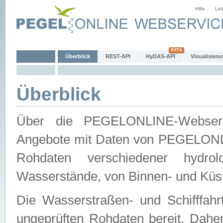
Hilfe
Lin
Überblick
REST-API
HyDAS-API
Visualisieru
Überblick
Über die PEGELONLINE-Webservic
Angebote mit Daten von PEGELONLI
Rohdaten verschiedener hydro
Wasserstände, von Binnen- und Küs
Die Wasserstraßen- und Schifffahr
ungeprüften Rohdaten bereit. Daher