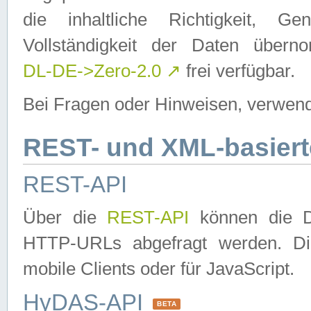
die inhaltliche Richtigkeit, Gen
Vollständigkeit der Daten über
DL-DE->Zero-2.0
↗
frei verfügbar.
Bei Fragen oder Hinweisen, verwend
REST- und XML-basiert
REST-API
Über die
REST-API
können die Da
HTTP-URLs abgefragt werden. Dies
mobile Clients oder für JavaScript.
HyDAS-API
BETA